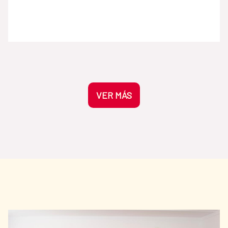
manchas vigorosas y pinceladas expresivas
— inspiró a figuras como Fernando Botero y
Cecilia Porras, también presentes en la
colección de la AECID, y marcó
profundamente a generaciones
posteriores. La crítica argentina Marta Traba
lo definió como “el primer artista moderno
colombiano” por la originalidad de su
VER MÁS
lenguaje pictórico. La obra fue prestada en
2011 a la Biblioteca Nacional de España para
la exposición América Latina. 200 años de
historias (1810–2010), organizada junto a
Acción Cultural Española con motivo del
bicentenario de las independencias
americanas. Existe, al menos, otra versión
posterior y de menor tamaño de Mesa del
Gólgota reproducida a continuación. Otra
versión: La mesa del Gólgota, Óleo sobre
lienzo, 160 x 140 cm. 1956 Para más