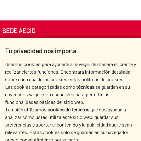
SEDE AECID
Av. Reyes Católicos 4 - 28040 Madrid
Tu privacidad nos importa
Tel. +34 900 20 30 54​​​​​​​
centro.informacion@aecid.es
Usamos cookies para ayudarle a navegar de manera eficiente y
realizar ciertas funciones. Encontrará información detallada
sobre cada una de las cookies en las políticas de cookies.
AECID
WHERE DO WE COOPERATE?
Las cookies categorizadas como
técnicas
se guardan en su
SPANISH HUMANITARIAN
PRESS ROOM
navegador, ya que son esenciales para permitir las
ACTION
funcionalidades básicas del sitio web.
También utilizamos
cookies de terceros
que nos ayudan a
CULTURE AND SCIENCE
LIBRARY
analizar cómo usted utiliza este sitio web, guardar sus
preferencias y aportar el contenido y la publicidad que le sean
relevantes. Estas cookies solo se guardan en su navegador
previo consentimiento por su parte.