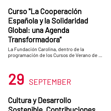
Curso "La Cooperación
Española y la Solidaridad
Global: una Agenda
Transformadora"
La Fundación Carolina, dentro de la
programación de los Cursos de Verano de la
Universidad Complutense de Madrid,
organiza el curso: “La Cooperación Española
29
y la Solidaridad Global: una agenda
transformadora”, que se se desarrollará en
SEPTEMBER
San Lorenzo de El Escorial entre el 10 y el 14
de julio. El objetivo del este Curso de
Verano es, justamente, examinar el proceso
Cultura y Desarrollo
de reforma de la ley de Cooperación y
Sostenible. Contribuciones
dialogar sobre su alcance e implicaciones,