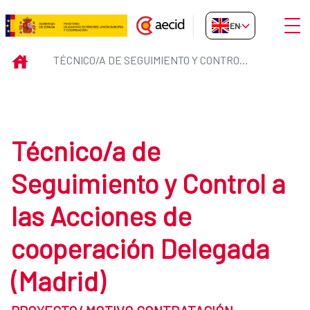
Skip to Main Content
Open
EN-GB
Técnico/a de Seguimiento y Cont
INICIO
TÉCNICO/A DE SEGUIMIENTO Y CONTROL A LAS ACCIONES DE COOPERACIÓN DELEGADA (MADRID) TRAGSATEC
Técnico/a de
Seguimiento y Control a
las Acciones de
cooperación Delegada
(Madrid)