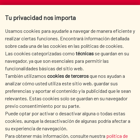
Av. Reyes Católicos 4 - 28040 Madrid
Tu privacidad nos importa
Tel. +34 900 20 30 54​​​​​​​
centro.informacion@aecid.es
Usamos cookies para ayudarle a navegar de manera eficiente y
realizar ciertas funciones. Encontrará información detallada
sobre cada una de las cookies en las políticas de cookies.
AECID
WHERE DO WE COOPERATE?
Las cookies categorizadas como
técnicas
se guardan en su
SPANISH HUMANITARIAN
PRESS ROOM
navegador, ya que son esenciales para permitir las
ACTION
funcionalidades básicas del sitio web.
CULTURE AND SCIENCE
LIBRARY
También utilizamos
cookies de terceros
que nos ayudan a
analizar cómo usted utiliza este sitio web, guardar sus
preferencias y aportar el contenido y la publicidad que le sean
relevantes. Estas cookies solo se guardan en su navegador
previo consentimiento por su parte.
Puede optar por activar o desactivar alguna o todas estas
OUR SOCIAL MEDIA
cookies, aunque la desactivación de algunas podría afectar a
su experiencia de navegación.
Para obtener más información, consulte nuestra
política de