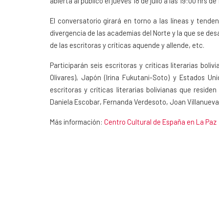
abierta al público el jueves 18 de julio a las 19:00 hrs d
El conversatorio girará en torno a las líneas y tenden
divergencia de las academias del Norte y la que se desar
de las escritoras y críticas aquende y allende, etc.
Participar
á
n seis escritoras y cr
í
ticas literarias boli
Olivares), Jap
ó
n (Irina Fukutani-Soto) y Estados Uni
escritoras y cr
í
ticas literarias bolivianas que residen
Daniela Escobar, Fernanda Verdesoto, Joan Villanueva
Más información:
Centro Cultural de España en La Paz