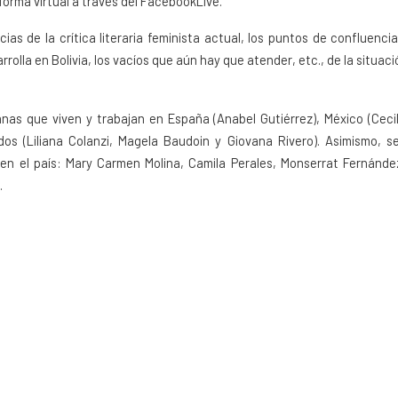
e forma virtual a través del FacebookLive.
cias de la crítica literaria feminista actual, los puntos de confluencia
rolla en Bolivia, los vacíos que aún hay que atender, etc., de la situaci
vianas que viven y trabajan en Espa
ñ
a (Anabel Guti
é
rrez), M
é
xico (Ceci
dos (Liliana Colanzi, Magela Baudoin y Giovana Rivero). Asimismo, se
 en el pa
í
s: Mary Carmen Molina, Camila Perales, Monserrat Fern
á
nde
.