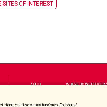
 SITES OF INTEREST
AECID
WHERE DO WE COOPER
PRESS ROOM
CULTURE AND SCIEN
iciente y realizar ciertas funciones. Encontrará