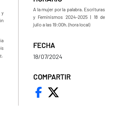
A la mujer por la palabra. Escrituras
 y
y Feminismos 2024-2025 | 18 de
ón
julio a las 19:00h. (hora local)
lia
FECHA
is
18/07/2024
z,
COMPARTIR