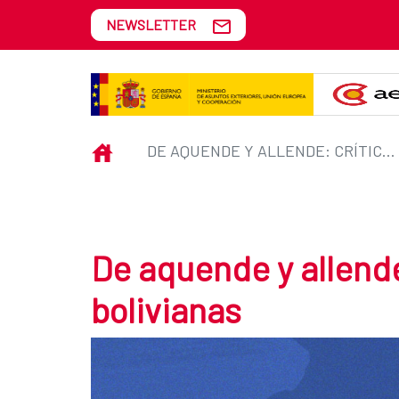
Skip to Main Content
NEWSLETTER
De aquende y allende: críticas li
INICIO
DE AQUENDE Y ALLENDE: CRÍTICAS LITERARIAS BOLIVIANAS
De aquende y allende:
bolivianas