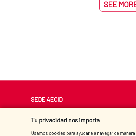
SEE MORE
SEDE AECID
Av. Reyes Católicos 4 - 28040 Madrid
Tel. +34 900 20 30 54​​​​​​​
Tu privacidad nos importa
centro.informacion@aecid.es
Usamos cookies para ayudarle a navegar de manera ef