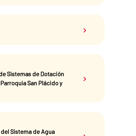
Saber más sobre el 
 de Sistemas de Dotación
Saber más sobre el 
Parroquia San Plácido y
n del Sistema de Agua
Saber más sobre el 