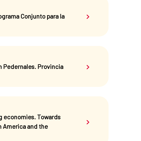
Saber más sobre el 
rograma Conjunto para la
Saber más sobre el 
n Pedernales. Provincia
ng economies. Towards
Saber más sobre el 
in America and the