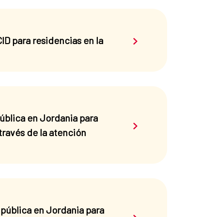
Saber más sobre el 
D para residencias en la
ública en Jordania para
Saber más sobre el 
través de la atención
 pública en Jordania para
Saber más sobre el 