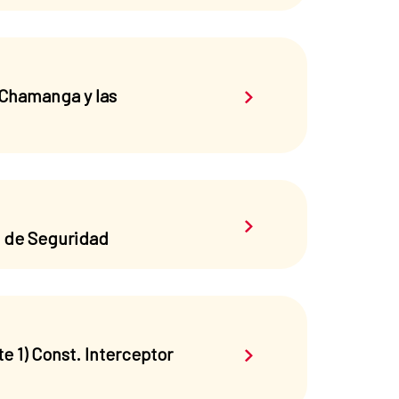
Saber más sobre el 
 Chamanga y las
Saber más sobre el 
o de Seguridad
Saber más sobre el 
e 1) Const. Interceptor