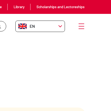
ce
Library
Scholarships and Lectoreships
EN-GB
Open menu