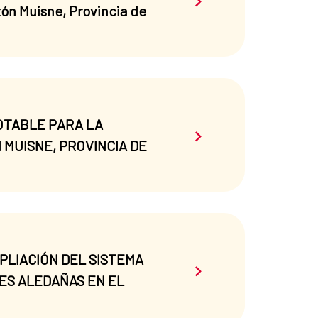
tón Muisne, Provincia de
POTABLE PARA LA
Saber más sobre el 
MUISNE, PROVINCIA DE
AMPLIACIÓN DEL SISTEMA
Saber más sobre el 
ES ALEDAÑAS EN EL