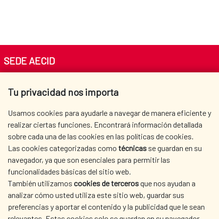
SEDE AECID
Av. Reyes Católicos 4 - 28040 Madrid
Tu privacidad nos importa
Tel. +34 900 20 30 54​​​​​​​
centro.informacion@aecid.es
Usamos cookies para ayudarle a navegar de manera eficiente y
realizar ciertas funciones. Encontrará información detallada
sobre cada una de las cookies en las políticas de cookies.
AECID
OÙ NOUS COOPÉRONS
Las cookies categorizadas como
técnicas
se guardan en su
L'ACTION HUMANITAIRE
SALLE DE PRESSE
navegador, ya que son esenciales para permitir las
ESPAGNOLE
funcionalidades básicas del sitio web.
También utilizamos
cookies de terceros
que nos ayudan a
CULTURE ET SCIENCE
BIBLIOTHÈQUE
analizar cómo usted utiliza este sitio web, guardar sus
preferencias y aportar el contenido y la publicidad que le sean
relevantes. Estas cookies solo se guardan en su navegador