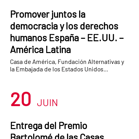
Promover juntos la
democracia y los derechos
humanos España – EE.UU. –
América Latina
Casa de América, Fundación Alternativas y
la Embajada de los Estados Unidos
organizan el seminario Promover juntos la
democracia y los derechos humanos:
20
España – EE.UU. – América Latina, que se
plantea como una visión panorámica previa
JUIN
al inicio, el 1 de julio, de la presidencia
española de la Unión Europea. El objetivo
de este encuentro será contrastar
Entrega del Premio
diferentes visiones acerca de la
Bartolomé de las Casas
democracia y los derechos humanos en