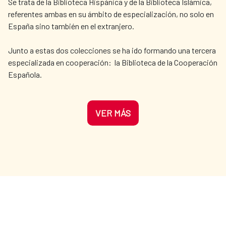
Se trata de la Biblioteca Hispánica y de la Biblioteca Islámica,
comunican el Palacio Real con las riberas
referentes ambas en su ámbito de especialización, no solo en
del Río Manzanares, tienen una extensión
España sino también en el extranjero.
de 20 hectáreas y fueron creados por Felipe
II. Fuente: Agencia EFE
Junto a estas dos colecciones se ha ido formando una tercera
especializada en cooperación: la Biblioteca de la Cooperación
Española.
VER MÁS