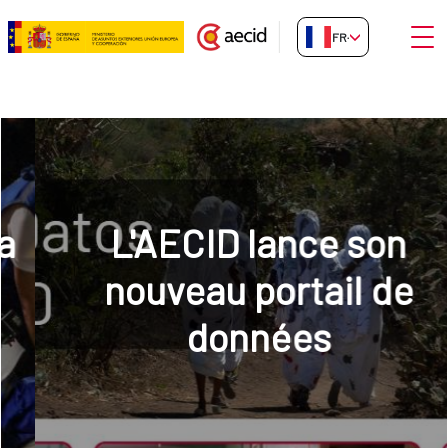
Saut au contenu principal
Ouvri
FR-FR
Inicio
L'AECID lance son
nouveau portail de
données