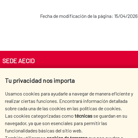
Fecha de modificación de la página: 15/04/2026
SEDE AECID
Av. Reyes Católicos 4 - 28040 Madrid
Tu privacidad nos importa
Tel. +34 900 20 30 54​​​​​​​
centro.informacion@aecid.es
Usamos cookies para ayudarle a navegar de manera eficiente y
realizar ciertas funciones. Encontrará información detallada
sobre cada una de las cookies en las políticas de cookies.
AECID
OÙ NOUS COOPÉRONS
Las cookies categorizadas como
técnicas
se guardan en su
L'ACTION HUMANITAIRE
SALLE DE PRESSE
navegador, ya que son esenciales para permitir las
ESPAGNOLE
funcionalidades básicas del sitio web.
CULTURE ET SCIENCE
BIBLIOTHÈQUE
También utilizamos
cookies de terceros
que nos ayudan a