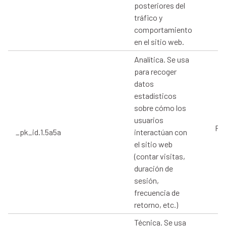
posteriores del
tráfico y
comportamiento
en el sitio web.
Analítica. Se usa
para recoger
datos
estadísticos
sobre cómo los
usuarios
Pro
_pk_id.1.5a5a
interactúan con
el sitio web
(contar visitas,
duración de
sesión,
frecuencia de
retorno, etc.)
Técnica. Se usa