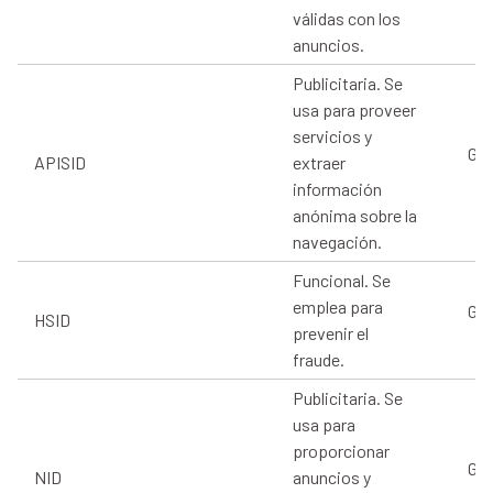
válidas con los
anuncios.
Publicitaria. Se
usa para proveer
servicios y
Goo
APISID
extraer
información
anónima sobre la
navegación.
Funcional. Se
emplea para
Goo
HSID
prevenir el
fraude.
Publicitaria. Se
usa para
proporcionar
Goo
NID
anuncios y