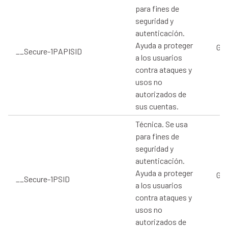
para fines de
seguridad y
autenticación.
Ayuda a proteger
Goo
__Secure-1PAPISID
a los usuarios
contra ataques y
usos no
autorizados de
sus cuentas.
Técnica. Se usa
para fines de
seguridad y
autenticación.
Ayuda a proteger
Goo
__Secure-1PSID
a los usuarios
contra ataques y
usos no
autorizados de