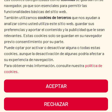
L'ACTION HUMANITAIRE
SALLE DE PRESSE
navegador, ya que son esenciales para permitir las
ESPAGNOLE
funcionalidades básicas del sitio web.
CULTURE ET SCIENCE
BIBLIOTHÈQUE
También utilizamos
cookies de terceros
que nos ayudan a
analizar cómo usted utiliza este sitio web, guardar sus
preferencias y aportar el contenido y la publicidad que le sean
relevantes. Estas cookies solo se guardan en su navegador
previo consentimiento por su parte.
Puede optar por activar o desactivar alguna o todas estas
NOS RÉSEAUX SOCIAUX
cookies, aunque la desactivación de algunas podría afectar a
su experiencia de navegación.
Para obtener más información, consulte nuestra
política de
cookies
.
ACEPTAR
MENTIONS LÉGALES
PROTECTION DES DONNÉES
COOKIES
NAVÉGATION
RECHAZAR
ACCESSIBILITÉ
PLAN DU SITE