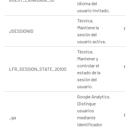
idioma del
usuario invitado.
Técnica.
Mantiene la
Pro
JSESSIONID
sesión del
usuario activa.
Técnica.
Mantener y
controlar el
Pro
LFR_SESSION_STATE_20100
estado de la
sesión del
usuario.
Google Analytics.
Distingue
usuarios
Pro
_ga
mediante
identificador