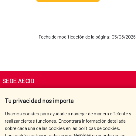
Fecha de modificación de la página: 05/08/2026
SEDE AECID
Av. Reyes Católicos 4 - 28040 Madrid
Tu privacidad nos importa
Tel. +34 900 20 30 54​​​​​​​
centro.informacion@aecid.es
Usamos cookies para ayudarle a navegar de manera eficiente y
realizar ciertas funciones. Encontrará información detallada
sobre cada una de las cookies en las políticas de cookies.
AECID
OÙ NOUS COOPÉRONS
Las cookies categorizadas como
técnicas
se guardan en su