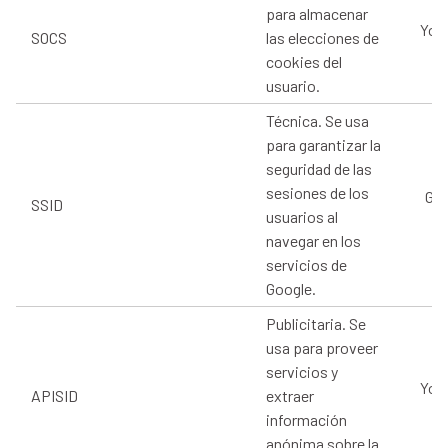
para almacenar
You
SOCS
las elecciones de
cookies del
usuario.
Técnica. Se usa
para garantizar la
seguridad de las
sesiones de los
Goo
SSID
usuarios al
navegar en los
servicios de
Google.
Publicitaria. Se
usa para proveer
servicios y
You
APISID
extraer
información
anónima sobre la