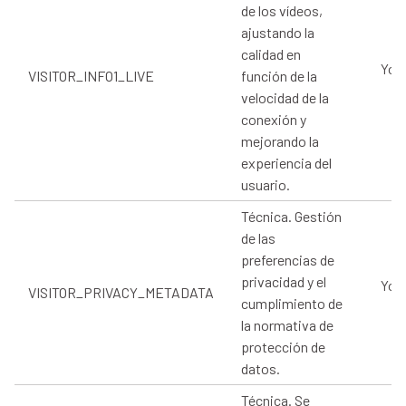
de los vídeos,
ajustando la
calidad en
You
VISITOR_INFO1_LIVE
función de la
velocidad de la
conexión y
mejorando la
experiencia del
usuario.
Técnica. Gestión
de las
preferencias de
privacidad y el
You
VISITOR_PRIVACY_METADATA
cumplimiento de
la normativa de
protección de
datos.
Técnica. Se