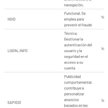
navegación.
Funcional. Se
You
HSID
emplea para
prevenir el fraude
Técnica.
Gestionar la
autenticación del
You
LOGIN_INFO
usuario y la
seguridad en el
acceso a su
cuenta
Publicidad
comportamental.
contribuye a
personalizar
anuncios
You
SAPISID
basados en las