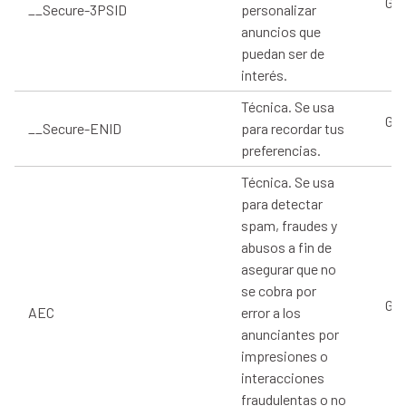
Goo
__Secure-3PSID
personalizar
anuncios que
puedan ser de
interés.
Técnica. Se usa
Goo
__Secure-ENID
para recordar tus
preferencias.
Técnica. Se usa
para detectar
spam, fraudes y
abusos a fin de
asegurar que no
se cobra por
Goo
AEC
error a los
anunciantes por
impresiones o
interacciones
fraudulentas o no