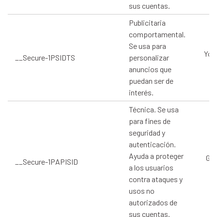
sus cuentas.
Publicitaria
comportamental.
Se usa para
You
__Secure-1PSIDTS
personalizar
anuncios que
puedan ser de
interés.
Técnica. Se usa
para fines de
seguridad y
autenticación.
Ayuda a proteger
Goo
__Secure-1PAPISID
a los usuarios
contra ataques y
usos no
autorizados de
sus cuentas.