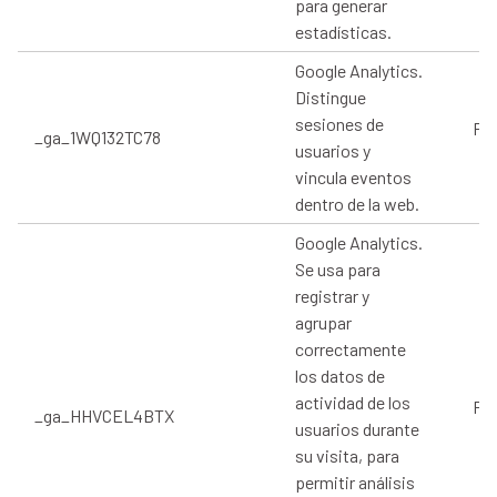
para generar
estadísticas.
Google Analytics.
Distingue
sesiones de
Pro
_ga_1WQ132TC78
usuarios y
vincula eventos
dentro de la web.
Google Analytics.
Se usa para
registrar y
agrupar
correctamente
los datos de
actividad de los
Pro
_ga_HHVCEL4BTX
usuarios durante
su visita, para
permitir análisis