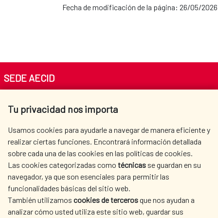
Fecha de modificación de la página: 26/05/2026
SEDE AECID
Av. Reyes Católicos 4 - 28040 Madrid
Tu privacidad nos importa
Tel. +34 900 20 30 54​​​​​​​
centro.informacion@aecid.es
Usamos cookies para ayudarle a navegar de manera eficiente y
realizar ciertas funciones. Encontrará información detallada
sobre cada una de las cookies en las políticas de cookies.
AECID
WHERE DO WE COOPERATE?
Las cookies categorizadas como
técnicas
se guardan en su
SPANISH HUMANITARIAN
PRESS ROOM
navegador, ya que son esenciales para permitir las
ACTION
funcionalidades básicas del sitio web.
También utilizamos
cookies de terceros
que nos ayudan a
CULTURE AND SCIENCE
LIBRARY
analizar cómo usted utiliza este sitio web, guardar sus