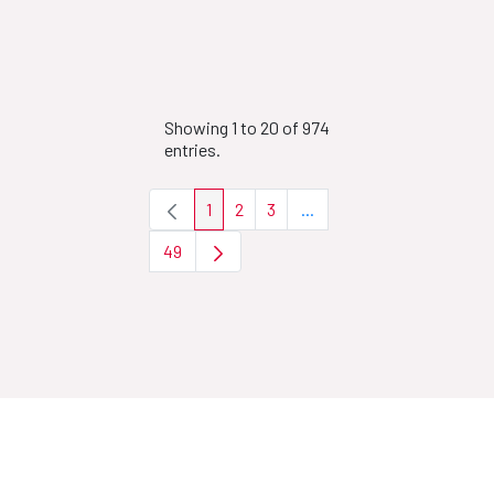
Showing 1 to 20 of 974
entries.
1
2
3
...
Page
Page
Page
Intermediate Pages Use T
49
Page