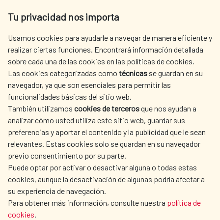
Av. Reyes Católicos 4 - 28040 Madrid
Tu privacidad nos importa
Tel. +34 900 20 30 54​​​​​​​
centro.informacion@aecid.es
Usamos cookies para ayudarle a navegar de manera eficiente y
realizar ciertas funciones. Encontrará información detallada
sobre cada una de las cookies en las políticas de cookies.
AECID
WHERE DO WE COOPERATE?
Las cookies categorizadas como
técnicas
se guardan en su
SPANISH HUMANITARIAN
PRESS ROOM
navegador, ya que son esenciales para permitir las
ACTION
funcionalidades básicas del sitio web.
CULTURE AND SCIENCE
LIBRARY
También utilizamos
cookies de terceros
que nos ayudan a
analizar cómo usted utiliza este sitio web, guardar sus
preferencias y aportar el contenido y la publicidad que le sean
relevantes. Estas cookies solo se guardan en su navegador
previo consentimiento por su parte.
Puede optar por activar o desactivar alguna o todas estas
OUR SOCIAL MEDIA
cookies, aunque la desactivación de algunas podría afectar a
su experiencia de navegación.
Para obtener más información, consulte nuestra
política de
cookies
.