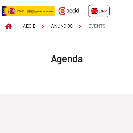
Skip to Main Content
Open
EN-GB
Events
INICIO
AECID
ANUNCIOS
EVENTS
Agenda