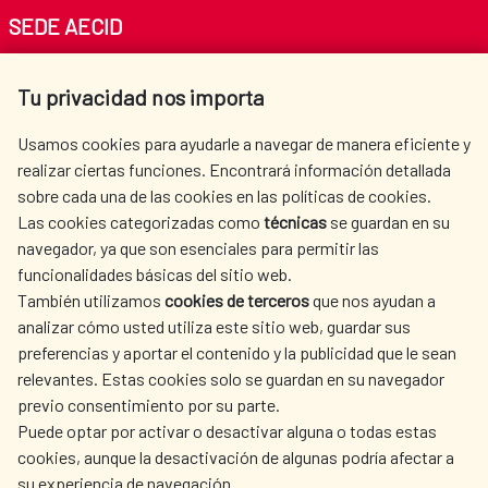
SEDE AECID
Av. Reyes Católicos 4 - 28040 Madrid
Tu privacidad nos importa
Tel. +34 900 20 30 54​​​​​​​
centro.informacion@aecid.es
Usamos cookies para ayudarle a navegar de manera eficiente y
realizar ciertas funciones. Encontrará información detallada
sobre cada una de las cookies en las políticas de cookies.
AECID
WHERE DO WE COOPERATE?
Las cookies categorizadas como
técnicas
se guardan en su
SPANISH HUMANITARIAN
PRESS ROOM
navegador, ya que son esenciales para permitir las
ACTION
funcionalidades básicas del sitio web.
CULTURE AND SCIENCE
LIBRARY
También utilizamos
cookies de terceros
que nos ayudan a
analizar cómo usted utiliza este sitio web, guardar sus
preferencias y aportar el contenido y la publicidad que le sean
relevantes. Estas cookies solo se guardan en su navegador
previo consentimiento por su parte.
Puede optar por activar o desactivar alguna o todas estas
OUR SOCIAL MEDIA
cookies, aunque la desactivación de algunas podría afectar a
su experiencia de navegación.