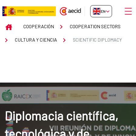
Skip to Main Content
Open
EN-GB
SCIENTIFIC DIPLOMACY
INICIO
COOPERACIÓN
COOPERATION SECTORS
CULTURA Y CIENCIA
SCIENTIFIC DIPLOMACY
Diplomacia científica,
tecnológica y de