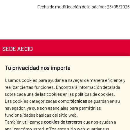
Fecha de modificación de la página: 26/05/2026
SEDE AECID
Av. Reyes Católicos 4 - 28040 Madrid
Tu privacidad nos importa
Tel. +34 900 20 30 54​​​​​​​
centro.informacion@aecid.es
Usamos cookies para ayudarle a navegar de manera eficiente y
realizar ciertas funciones. Encontrará información detallada
sobre cada una de las cookies en las políticas de cookies.
AECID
WHERE DO WE COOPERATE?
Las cookies categorizadas como
técnicas
se guardan en su
SPANISH HUMANITARIAN
PRESS ROOM
navegador, ya que son esenciales para permitir las
ACTION
funcionalidades básicas del sitio web.
CULTURE AND SCIENCE
LIBRARY
También utilizamos
cookies de terceros
que nos ayudan a
analizar cómo usted utiliza este sitio web, guardar sus