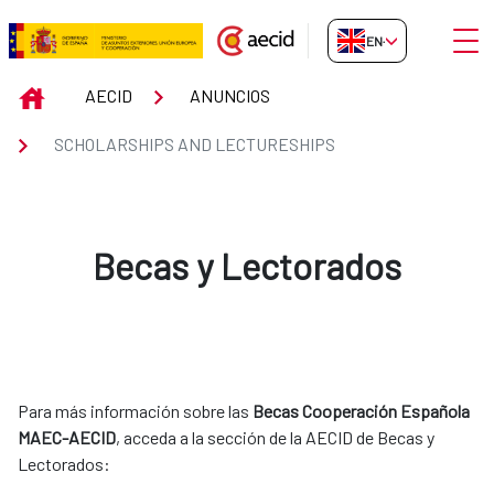
Skip to Main Content
Open
EN-GB
Scholarships and Lectureships
INICIO
AECID
ANUNCIOS
SCHOLARSHIPS AND LECTURESHIPS
Becas y Lectorados
Para más información sobre las
Becas Cooperación Española
MAEC-AECID
, acceda a la sección de la AECID de Becas y
Lectorados: