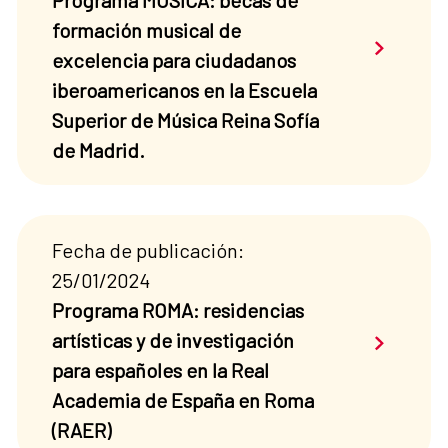
Programa MUSICA: becas de
formación musical de
Saber má
excelencia para ciudadanos
iberoamericanos en la Escuela
Superior de Música Reina Sofía
de Madrid.
Fecha de publicación:
25/01/2024
Programa ROMA: residencias
Saber má
artísticas y de investigación
para españoles en la Real
Academia de España en Roma
(RAER)