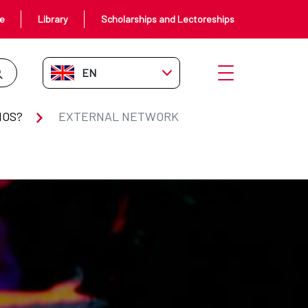
ce
Library
Scholarships and Lectoreships
EN-GB
Open menu
MOS?
EXTERNAL NETWORK