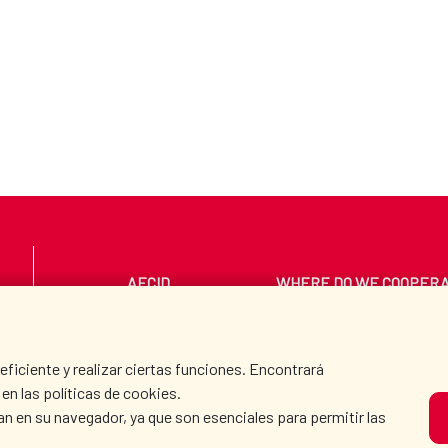
AECID
WHERE DO WE COOPER
PRESS ROOM
CULTURE AND SCIEN
iciente y realizar ciertas funciones. Encontrará
en las políticas de cookies.
an en su navegador, ya que son esenciales para permitir las
O