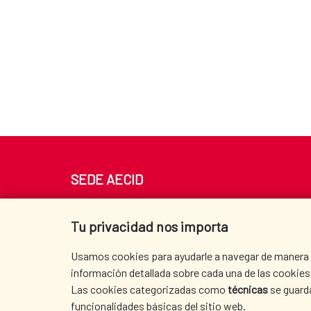
SEDE AECID
Av. Reyes Católicos 4 - 28040 Madrid
Tel. +34 900 20 30 54​​​​​​​
Tu privacidad nos importa
centro.informacion@aecid.es
Usamos cookies para ayudarle a navegar de manera ef
información detallada sobre cada una de las cookies 
Las cookies categorizadas como
técnicas
se guard
funcionalidades básicas del sitio web.