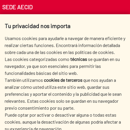
SEDE AECID
Av. Reyes Católicos 4 - 28040 Madrid
Tu privacidad nos importa
Tel. +34 900 20 30 54​​​​​​​
centro.informacion@aecid.es
Usamos cookies para ayudarle a navegar de manera eficiente y
realizar ciertas funciones. Encontrará información detallada
sobre cada una de las cookies en las políticas de cookies.
AECID
WHERE DO WE COOPERATE?
Las cookies categorizadas como
técnicas
se guardan en su
SPANISH HUMANITARIAN
PRESS ROOM
navegador, ya que son esenciales para permitir las
ACTION
funcionalidades básicas del sitio web.
CULTURE AND SCIENCE
LIBRARY
También utilizamos
cookies de terceros
que nos ayudan a
analizar cómo usted utiliza este sitio web, guardar sus
preferencias y aportar el contenido y la publicidad que le sean
relevantes. Estas cookies solo se guardan en su navegador
previo consentimiento por su parte.
Puede optar por activar o desactivar alguna o todas estas
OUR SOCIAL MEDIA
cookies, aunque la desactivación de algunas podría afectar a
su experiencia de navegación.