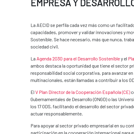
EMPRESA Y DESARROLL
La AECID se perfila cada vez más como un facilitador 
capacidades, promover y validar innovaciones y movi
Sostenible. Se hace necesario, más que nunca, trabaj
sociedad civil.
La
Agenda 2030 para el Desarrollo Sostenible
y el
Pl
ambos destaca la oportunidad que tiene el sector pri
responsabilidad social corporativa, para avanzar en 
multinacionales, están llamadas a contribuir a los O
El
V Plan Director de la Cooperación Española (CE)
c
Gubernamentales de Desarrollo (ONGD) o las Universi
los 17 ODS, facilitando el desarrollo del sector pri
actuar responsablemente.
Para apoyar al sector privado empresarial en su con
participación en la cooperación internacional para el