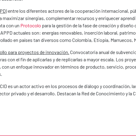
PPD)
entre los diferentes actores de la cooperación internacional, púb
ara maximizar sinergias, complementar recursos y enriquecer aprendiz
enta con un
Protocolo
para la gestión de la fase de creación y diseñ
 APPD actuales son: energías renovables, inserción laboral, patrimo
rrollado en países tan diversos como Colombia, Etiopía, Marruecos
llo para proyectos de innovación.
Convocatoria anual de subvencio
ras con el fin de aplicarlas y de replicarlas a mayor escala. Los p
 con un enfoque innovador en términos de producto, servicio, proce
.
AECID es un actor activo en los procesos de diálogo y coordinación, 
ector privado y el desarrollo. Destacan la Red de Conocimiento y l