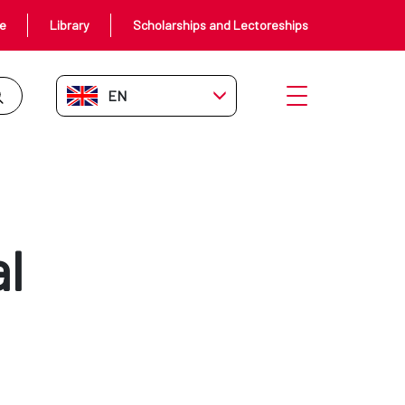
ce
Library
Scholarships and Lectoreships
EN-GB
Open menu
l