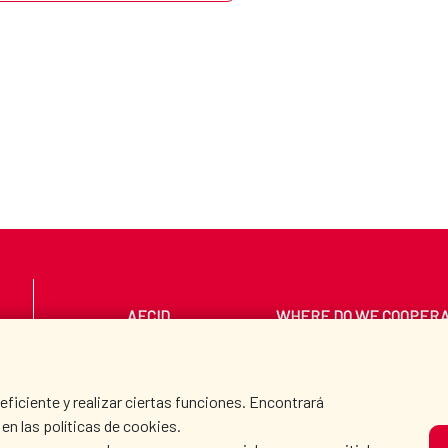
AECID
WHERE DO WE COOPER
PRESS ROOM
CULTURE AND SCIEN
iciente y realizar ciertas funciones. Encontrará
en las políticas de cookies.