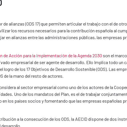
O
de alianzas (ODS 17) que permiten articular el trabajo con el de otr
lizar los recursos necesarios para la contribución española al cump
ar en alianzas entre las administraciones públicas, las empresas pri
an de Acción para la implementación de la Agenda 2030
son el marco 
vado empresarial de ser agente de desarrollo. Ello Implica todo un 
el logro de los 17 Objetivos de Desarrollo Sostenible (ODS). Las emp
DS de la mano del resto de actores.
onsidera al sector empresarial como uno de los actores de la Coope
dades. Uno de los mandatos del Plan, es el de trabajar conjuntament
vado en los países socios y fomentando que las empresas españolas p
tribución a la consecución de los ODS, la AECID dispone de dos ins
 desarrollo.