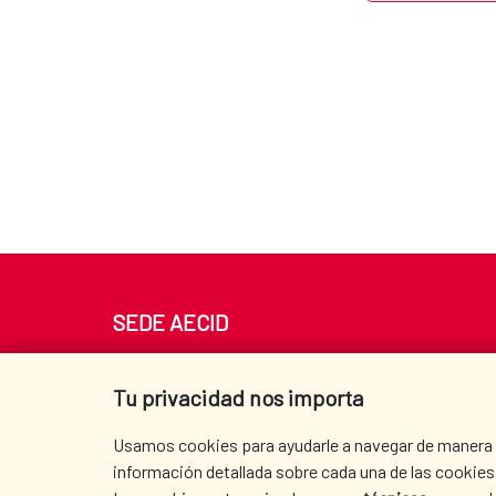
SEDE AECID
Av. Reyes Católicos 4 - 28040 Madrid
Tel. +34 900 20 30 54​​​​​​​
Tu privacidad nos importa
centro.informacion@aecid.es
Usamos cookies para ayudarle a navegar de manera ef
información detallada sobre cada una de las cookies 