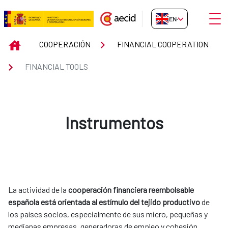
Skip to Main Content
Open
EN-GB
FINANCIAL TOOLS
INICIO
COOPERACIÓN
FINANCIAL COOPERATION
FINANCIAL TOOLS
Instrumentos
La actividad de la
cooperación financiera reembolsable
española está orientada al estímulo del tejido productivo
de
los países socios, especialmente de sus micro, pequeñas y
medianas empresas, generadoras de empleo y cohesión