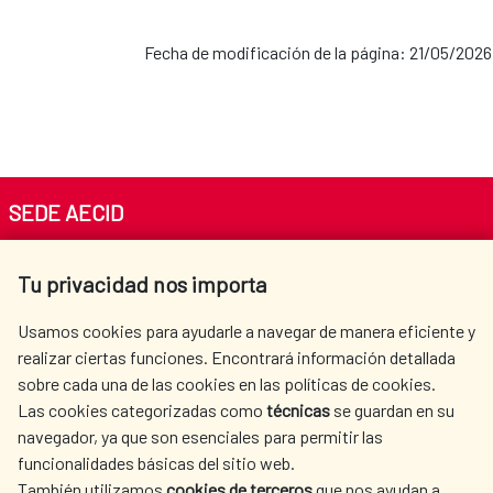
Fecha de modificación de la página: 21/05/2026
SEDE AECID
Av. Reyes Católicos 4 - 28040 Madrid
Tu privacidad nos importa
Tel. +34 900 20 30 54​​​​​​​
centro.informacion@aecid.es
Usamos cookies para ayudarle a navegar de manera eficiente y
realizar ciertas funciones. Encontrará información detallada
sobre cada una de las cookies en las políticas de cookies.
AECID
WHERE DO WE COOPERATE?
Las cookies categorizadas como
técnicas
se guardan en su
SPANISH HUMANITARIAN
PRESS ROOM
navegador, ya que son esenciales para permitir las
ACTION
funcionalidades básicas del sitio web.
CULTURE AND SCIENCE
LIBRARY
También utilizamos
cookies de terceros
que nos ayudan a