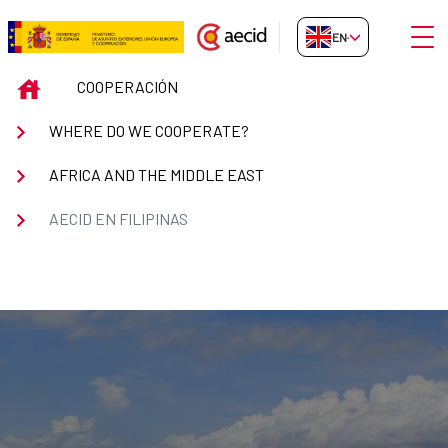
Skip to Main Content
Open
EN-GB
AECID en Filipinas
INICIO
COOPERACIÓN
WHERE DO WE COOPERATE?
AFRICA AND THE MIDDLE EAST
AECID EN FILIPINAS