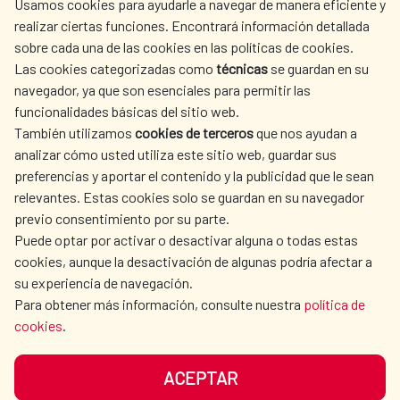
Usamos cookies para ayudarle a navegar de manera eficiente y
realizar ciertas funciones. Encontrará información detallada
sobre cada una de las cookies en las políticas de cookies.
AECID
WHERE DO WE COOPERATE?
Las cookies categorizadas como
técnicas
se guardan en su
SPANISH HUMANITARIAN
PRESS ROOM
navegador, ya que son esenciales para permitir las
ACTION
funcionalidades básicas del sitio web.
CULTURE AND SCIENCE
LIBRARY
También utilizamos
cookies de terceros
que nos ayudan a
analizar cómo usted utiliza este sitio web, guardar sus
preferencias y aportar el contenido y la publicidad que le sean
relevantes. Estas cookies solo se guardan en su navegador
previo consentimiento por su parte.
Puede optar por activar o desactivar alguna o todas estas
OUR SOCIAL MEDIA
cookies, aunque la desactivación de algunas podría afectar a
su experiencia de navegación.
Para obtener más información, consulte nuestra
política de
cookies
.
ACEPTAR
TERMS OF USE
DATA PROTECTION