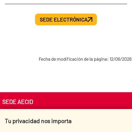
SEDE ELECTRÓNICA
Fecha de modificación de la página: 12/06/2026
SEDE AECID
Av. Reyes Católicos 4 - 28040 Madrid
Tu privacidad nos importa
Tel. +34 900 20 30 54​​​​​​​
centro.informacion@aecid.es