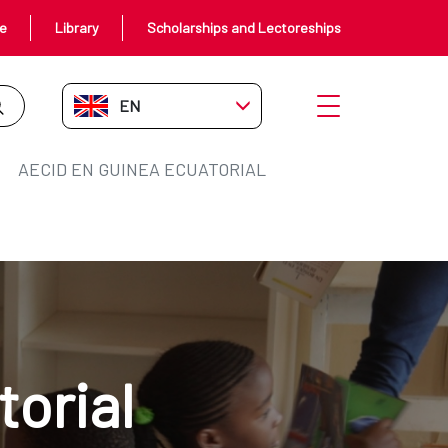
ce
Library
Scholarships and Lectoreships
EN-GB
Open menu
AECID EN GUINEA ECUATORIAL
orial