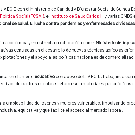
la AECID con el Ministerio de Sanidad y Bienestar Social de Guinea E
Política Social (FCSAI)
, el
Instituto de Salud Carlos III
y varias ONDS e
ional de salud
, la
lucha contra pandemias y enfermedades olvidadas
ción económica y en estrecha colaboración con el
Ministerio de Agric
tivas centradas en el desarrollo de nuevas técnicas agrícolas orien
xplotaciones y el apoyo a las políticas nacionales de comercializació
tal en el ámbito
educativo
con apoyo de la AECID, trabajando conj
ectivos de centros escolares, el acceso a materiales pedagógicos de 
 la empleabilidad de jóvenes y mujeres vulnerables, impulsando pro
clusiva, equitativa y que facilite el acceso al mercado laboral.