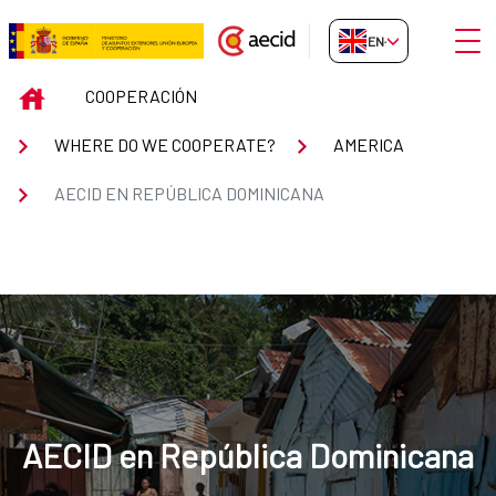
Skip to Main Content
Open
EN-GB
AECID en República Dominicana
INICIO
COOPERACIÓN
WHERE DO WE COOPERATE?
AMERICA
AECID EN REPÚBLICA DOMINICANA
AECID en República Dominicana