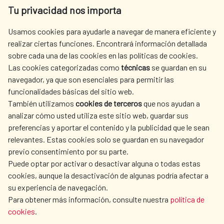
Tu privacidad nos importa
Tel. +34 900 20 30 54​​​​​​​
centro.informacion@aecid.es
Usamos cookies para ayudarle a navegar de manera eficiente y
realizar ciertas funciones. Encontrará información detallada
sobre cada una de las cookies en las políticas de cookies.
AECID
WHERE DO WE COOPERATE?
Las cookies categorizadas como
técnicas
se guardan en su
SPANISH HUMANITARIAN
PRESS ROOM
navegador, ya que son esenciales para permitir las
ACTION
funcionalidades básicas del sitio web.
CULTURE AND SCIENCE
LIBRARY
También utilizamos
cookies de terceros
que nos ayudan a
analizar cómo usted utiliza este sitio web, guardar sus
preferencias y aportar el contenido y la publicidad que le sean
relevantes. Estas cookies solo se guardan en su navegador
previo consentimiento por su parte.
Puede optar por activar o desactivar alguna o todas estas
OUR SOCIAL MEDIA
cookies, aunque la desactivación de algunas podría afectar a
su experiencia de navegación.
Para obtener más información, consulte nuestra
política de
cookies
.