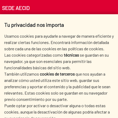
SEDE AECID
Av. Reyes Católicos 4 - 28040 Madrid
Tu privacidad nos importa
Tel. +34 900 20 30 54​​​​​​​
centro.informacion@aecid.es
Usamos cookies para ayudarle a navegar de manera eficiente y
realizar ciertas funciones. Encontrará información detallada
sobre cada una de las cookies en las políticas de cookies.
AECID
WHERE DO WE COOPERATE?
Las cookies categorizadas como
técnicas
se guardan en su
SPANISH HUMANITARIAN
PRESS ROOM
navegador, ya que son esenciales para permitir las
ACTION
funcionalidades básicas del sitio web.
CULTURE AND SCIENCE
LIBRARY
También utilizamos
cookies de terceros
que nos ayudan a
analizar cómo usted utiliza este sitio web, guardar sus
preferencias y aportar el contenido y la publicidad que le sean
relevantes. Estas cookies solo se guardan en su navegador
previo consentimiento por su parte.
Puede optar por activar o desactivar alguna o todas estas
OUR SOCIAL MEDIA
cookies, aunque la desactivación de algunas podría afectar a