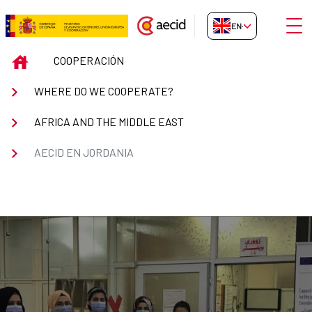
Skip to Main Content
Open
EN-GB
AECID en Jordania
INICIO
COOPERACIÓN
WHERE DO WE COOPERATE?
AFRICA AND THE MIDDLE EAST
AECID EN JORDANIA