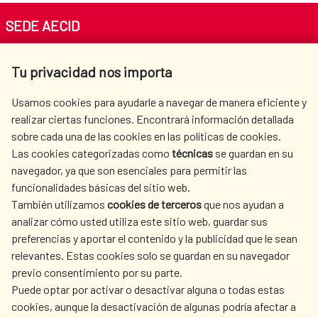
SEDE AECID
Av. Reyes Católicos 4 - 28040 Madrid
Tu privacidad nos importa
Tel. +34 900 20 30 54​​​​​​​
centro.informacion@aecid.es
Usamos cookies para ayudarle a navegar de manera eficiente y
realizar ciertas funciones. Encontrará información detallada
sobre cada una de las cookies en las políticas de cookies.
AECID
WHERE DO WE COOPERATE?
Las cookies categorizadas como
técnicas
se guardan en su
SPANISH HUMANITARIAN
PRESS ROOM
navegador, ya que son esenciales para permitir las
ACTION
funcionalidades básicas del sitio web.
CULTURE AND SCIENCE
LIBRARY
También utilizamos
cookies de terceros
que nos ayudan a
analizar cómo usted utiliza este sitio web, guardar sus
preferencias y aportar el contenido y la publicidad que le sean
relevantes. Estas cookies solo se guardan en su navegador
previo consentimiento por su parte.
Puede optar por activar o desactivar alguna o todas estas
OUR SOCIAL MEDIA
cookies, aunque la desactivación de algunas podría afectar a