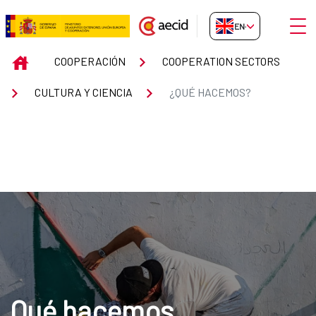
Skip to Main Content
Open
EN-GB
¿Qué hacemos?
INICIO
COOPERACIÓN
COOPERATION SECTORS
CULTURA Y CIENCIA
¿QUÉ HACEMOS?
Qué hacemos