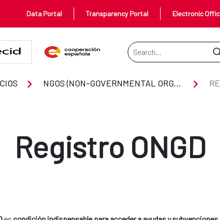
Data Portal
Transparency Portal
Electronic Offi
Search Bar
CIOS
NGOS (NON-GOVERNMENTAL ORGANIZATIONS)
RE
Registro ONGD
D
es
condición indispensable para acceder a ayudas y subvenciones