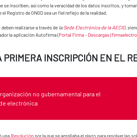
ue se inscriben, así como la veracidad de los datos inscritos, y tom
l Registro de ONGD sea un fiel reflejo de la realidad.
, deben realizarse a través de
la
Sede Electrónica de la AECID
, sie
ador la aplicación Autofirma (
Portal Firma - Descargas (firmaelectr
A PRIMERA INSCRIPCIÓN EN EL R
 organización no gubernamental para el
ede electrónica
tó una
Resolución
por la que se ampliaba el plazo para resolver las s