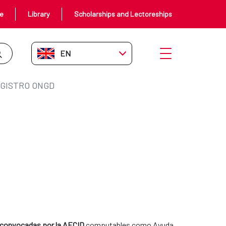
ce
Library
Scholarships and Lectoreships
EN-GB
Open menu
GISTRO ONGD
 convocadas por la AECID
computables como Ayuda