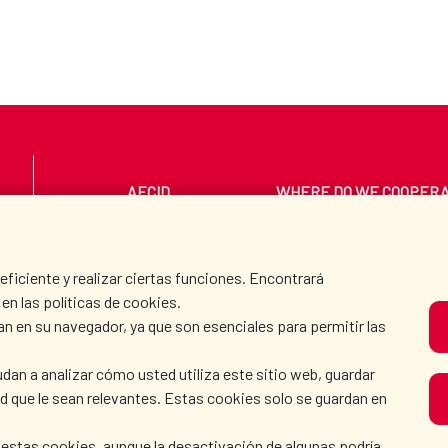
AECID
WHERE DO WE COOPER
PRESS ROOM
CULTURE AND SCIEN
iciente y realizar ciertas funciones. Encontrará
en las políticas de cookies.
an en su navegador, ya que son esenciales para permitir las
O
dan a analizar cómo usted utiliza este sitio web, guardar
dad que le sean relevantes. Estas cookies solo se guardan en
 estas cookies, aunque la desactivación de algunas podría