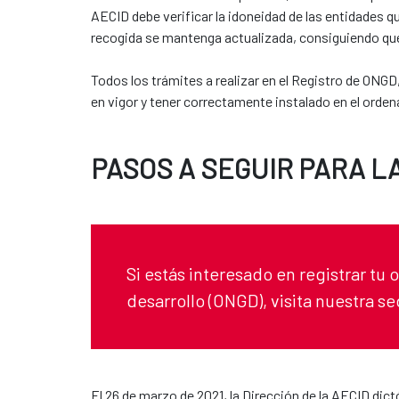
AECID debe verificar la idoneidad de las entidades q
recogida se mantenga actualizada, consiguiendo que e
Todos los trámites a realizar en el Registro de ONGD
en vigor y tener correctamente instalado en el orden
PASOS A SEGUIR PARA L
Si estás interesado en registrar tu
desarrollo (ONGD), visita nuestra s
El 26 de marzo de 2021, la Dirección de la AECID dic