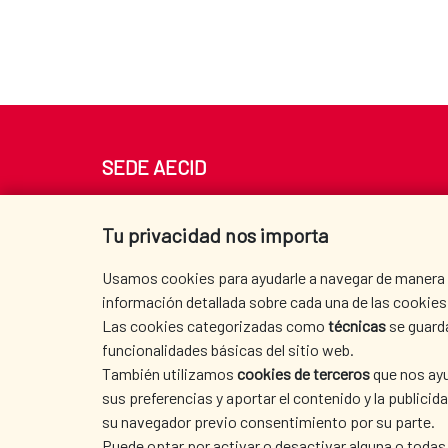
SEDE AECID
Av. Reyes Católicos 4 - 28040 Madrid
Tel. +34 900 20 30 54​​​​​​​
Tu privacidad nos importa
centro.informacion@aecid.es
Usamos cookies para ayudarle a navegar de manera ef
información detallada sobre cada una de las cookies 
Las cookies categorizadas como
técnicas
se guard
funcionalidades básicas del sitio web.
También utilizamos
cookies de terceros
que nos ayu
sus preferencias y aportar el contenido y la publici
su navegador previo consentimiento por su parte.
Puede optar por activar o desactivar alguna o todas