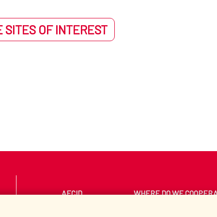
 SITES OF INTEREST
AECID
WHERE DO WE COOPER