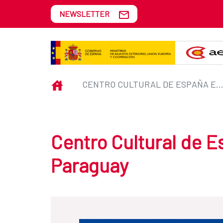
Skip to Main Content
NEWSLETTER
Centro Cultural de España en As
INICIO
CENTRO CULTURAL DE ESPAÑA EN ASUNCIÓN, PARA
Centro Cultural de 
Paraguay