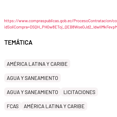
https://www.compraspublicas.gob.ec/ProcesoContratacion/c
idSoliCompra=DSQH_PHOw8EToj_QEB8Wse0Jd2_IdwlIMkFevp
TEMÁTICA
AMÉRICA LATINA Y CARIBE
AGUA Y SANEAMIENTO
AGUA Y SANEAMIENTO
LICITACIONES
FCAS
AMÉRICA LATINA Y CARIBE