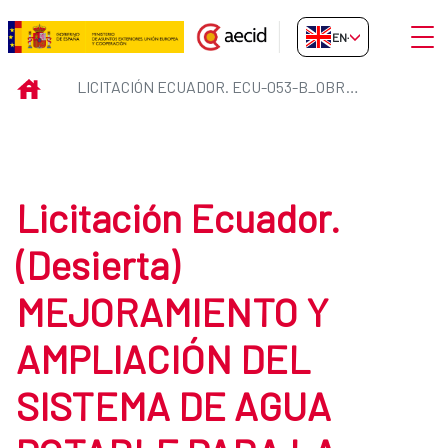
Skip to Main Content
Open
EN-GB
Licitación Ecuador. ECU-053-B
INICIO
LICITACIÓN ECUADOR. ECU-053-B_OBRAS
Licitación Ecuador.
(Desierta)
MEJORAMIENTO Y
AMPLIACIÓN DEL
SISTEMA DE AGUA