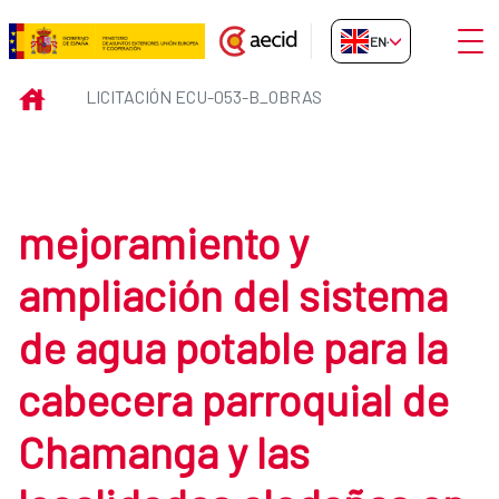
Skip to Main Content
Open
EN-GB
Licitación ECU-053-B_obras
INICIO
LICITACIÓN ECU-053-B_OBRAS
mejoramiento y
ampliación del sistema
de agua potable para la
cabecera parroquial de
Chamanga y las