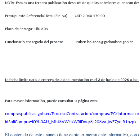
NOTA: Esta es una tercera publicación después de que las anteriores quedaran de
Presupuesto Referencial Total (Sin Iva): USD 2.040.170.00
Plazo de Entrega: 180 días
Funcionario encargado del proceso: ruben.bolanos@gadmuisne.gob.ec
La fecha límite para la entrega de la documentación es el 3 de junio de 2026 a las
Para mayor información, puede consultar la página web:
compraspublicas.gob.ec/ProcesoContratacion/compras/PC/informacio
idSoliCompra=lOYb3AU_MhJ8VWHkWRiDnqr8-208wujwZ7yc-R1nzpk
El contenido de este anuncio tiene carácter meramente informativo, con el 