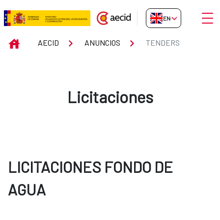
Skip to Main Content
Open
EN-GB
Tenders
INICIO
AECID
ANUNCIOS
TENDERS
Licitaciones
LICITACIONES FONDO DE
AGUA