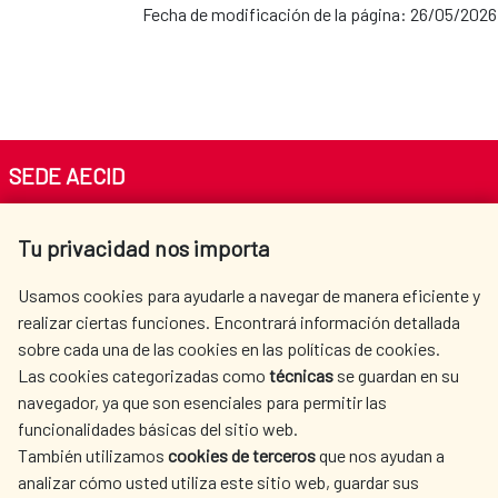
Fecha de modificación de la página: 26/05/2026
SEDE AECID
Av. Reyes Católicos 4 - 28040 Madrid
Tu privacidad nos importa
Tel. +34 900 20 30 54​​​​​​​
centro.informacion@aecid.es
Usamos cookies para ayudarle a navegar de manera eficiente y
realizar ciertas funciones. Encontrará información detallada
sobre cada una de las cookies en las políticas de cookies.
AECID
WHERE DO WE COOPERATE?
Las cookies categorizadas como
técnicas
se guardan en su
SPANISH HUMANITARIAN
PRESS ROOM
navegador, ya que son esenciales para permitir las
ACTION
funcionalidades básicas del sitio web.
CULTURE AND SCIENCE
LIBRARY
También utilizamos
cookies de terceros
que nos ayudan a
analizar cómo usted utiliza este sitio web, guardar sus