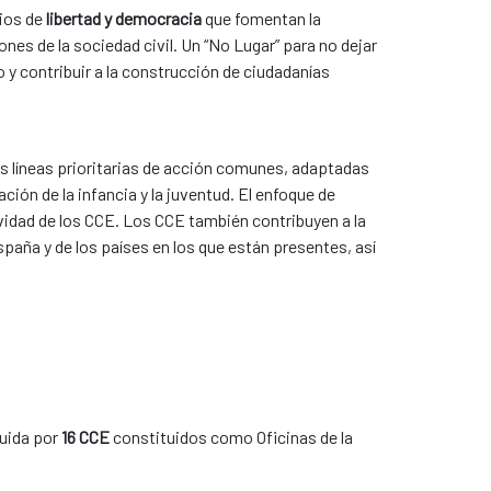
cios de
libertad y democracia
que fomentan la
nes de la sociedad civil. Un “No Lugar” para no dejar
 y contribuir a la construcción de ciudadanías
s líneas prioritarias de acción comunes, adaptadas
ción de la infancia y la juventud. El enfoque de
vidad de los CCE. Los CCE también contribuyen a la
spaña y de los países en los que están presentes, así
tuida por
16 CCE
constituidos como Oficinas de la