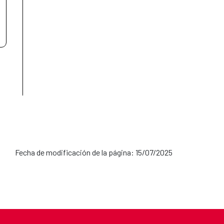
 en Tegucigalpa: Honduras
ico: México
ña en Lima: Perú
Fecha de modificación de la página: 15/07/2025