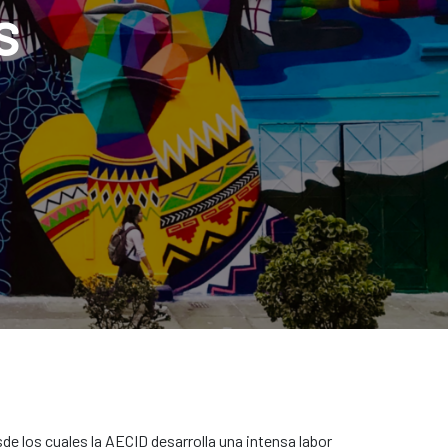
s
e los cuales la AECID desarrolla una intensa labor