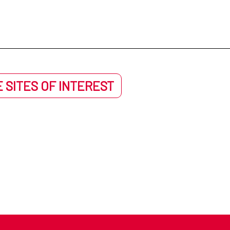
 Guatemala: Guatemala
Centro Cultural de España
a Paz: Bolivia
Centro Cultural de España en Méx
Buenos Aires: Argentina
Centro Cultural de Espa
 SITES OF INTEREST