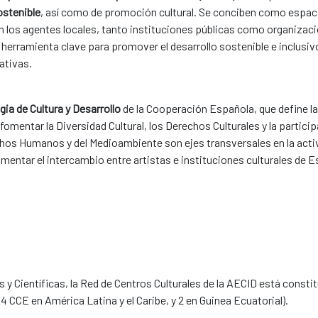
ostenible
, así como de promoción cultural. Se conciben como espa
n los agentes locales, tanto instituciones públicas como organizacio
 herramienta clave para promover el desarrollo sostenible e inclusivo
pativas.
gia de Cultura y Desarrollo
de la Cooperación Española, que define la
omentar la Diversidad Cultural, los Derechos Culturales y la participa
chos Humanos y del Medioambiente son ejes transversales en la acti
omentar el intercambio entre artistas e instituciones culturales de E
 y Científicas, la Red de Centros Culturales de la AECID está consti
14 CCE en América Latina y el Caribe, y 2 en Guinea Ecuatorial).