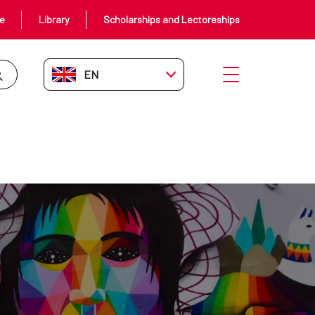
ce
Library
Scholarships and Lectoreships
EN-GB
Open menu