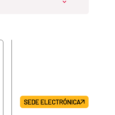
a en Malabo: Guinea Ecuatorial
abrir.desplegable
en Casa del Soladado: Panamá
aña en Asunción: Paraguay
SEDE ELECTRÓNICA