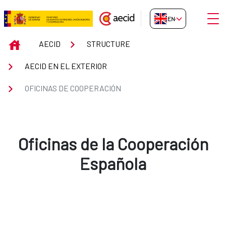
Skip to Main Content
Open
EN-GB
Oficinas de Cooperación
INICIO
AECID
STRUCTURE
AECID EN EL EXTERIOR
OFICINAS DE COOPERACIÓN
Oficinas de la Cooperación
Española