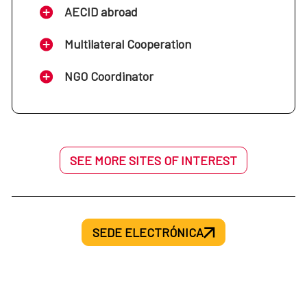
Sur (Argentina, Brasil, Chile y Uruguay)
AECID abroad
Oficina de la Cooperación Española:
Multilateral Cooperation
Oficina de la Cooperación Española: Costa
Mozambique
NGO Coordinator
Rica
Oficina de la Cooperación Española:
Oficina de la Cooperación Española: Cuba
Nigeria
SEE MORE SITES OF INTEREST
Oficina de la Cooperación Española:
Oficina de la Cooperación Española:
Marruecos
Ecuador
SEDE ELECTRÓNICA
Oficina de la Cooperación Española: Mali
Oficina de la Cooperación Española: El
Salvador