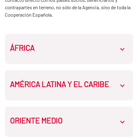
contrapartes en terreno, no sólo de la Agencia, sino de toda la 
Cooperación Española. 
ÁFRICA
abrir.des
AMÉRICA LATINA Y EL CARIBE
Oficina de la Cooperación Española: Túnez
abrir.des
Oficina de la Cooperación Española: Níger
ORIENTE MEDIO
Oficina de la Cooperación Española: Bolivia
abrir.des