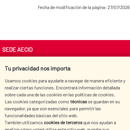
Oficina de la Cooperación Española:
Fecha de modificación de la página: 27/07/2026
Oficina de la Cooperación Española:
Senegal
Guatemala
Oficina de la Cooperación Española: Egipto
Oficina de la Cooperación Española: Haití
SEDE AECID
Av. Reyes Católicos 4 - 28040 Madrid
Oficina de la Cooperación Española:
Tu privacidad nos importa
Tel. +34 900 20 30 54​​​​​​​
México
centro.informacion@aecid.es
Usamos cookies para ayudarle a navegar de manera eficiente y
realizar ciertas funciones. Encontrará información detallada
Oficina de la Cooperación Española:
sobre cada una de las cookies en las políticas de cookies.
AECID
WHERE DO WE COOPERATE?
Las cookies categorizadas como
técnicas
se guardan en su
Panamá
SPANISH HUMANITARIAN
PRESS ROOM
navegador, ya que son esenciales para permitir las
ACTION
funcionalidades básicas del sitio web.
Oficina de la Cooperación Española:
CULTURE AND SCIENCE
LIBRARY
También utilizamos
cookies de terceros
que nos ayudan a
analizar cómo usted utiliza este sitio web, guardar sus