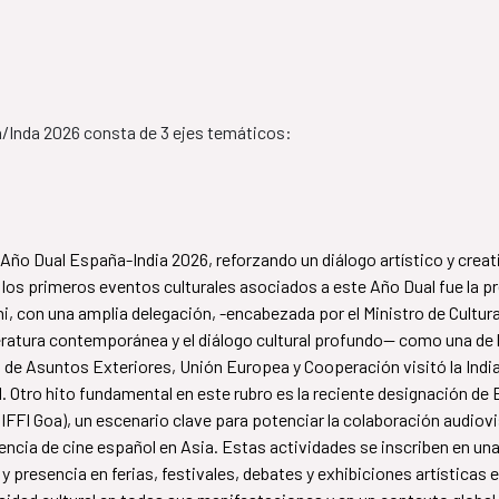
/Inda 2026 consta de 3 ejes temáticos:
l Año Dual España-India 2026, reforzando un diálogo artístico y crea
 los primeros eventos culturales asociados a este Año Dual fue la 
hi, con una amplia delegación, -encabezada por el Ministro de Cultura
teratura contemporánea y el diálogo cultural profundo— como una de
tro de Asuntos Exteriores, Unión Europea y Cooperación visitó la India
l. Otro hito fundamental en este rubro es la reciente designación de
a (IFFI Goa), un escenario clave para potenciar la colaboración audio
cia de cine español en Asia. Estas actividades se inscriben en un
 y presencia en ferias, festivales, debates y exhibiciones artística