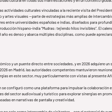
rsidad cultural en todas sus manifestaciones y en un contexto global
 actividades culturales vinculadas a la reciente visita del President
 y artes visuales —parte de estrategias más amplias de intercamb
ores entre universidades españolas e indias, diseñados para profundi
roducción hispano-india “Mudras: tejiendo hilos invisibles”. El calend
l año es denso y abarca múltiples disciplinas, como puede apreciarse
ómico y un puente directo entre sociedades, y en 2026 adquiere un 
UR 2026 en Madrid, las autoridades competentes mantuvieron reunio
nergias en este sector, muy particularmente con vistas al presente Añ
een se configuró como una plataforma para impulsar la colaboración
 del sector audiovisual y turístico para explorar sinergias en promo
sadas en narrativas de pantalla y creatividad.
l turismo no solo como intercambio de visitantes —con el potencial de 