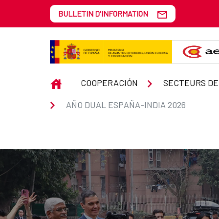
Saut au contenu principal
BULLETIN D'INFORMATION
Año Dual España-India 2026
INICIO
COOPERACIÓN
SECTEURS DE
AÑO DUAL ESPAÑA-INDIA 2026