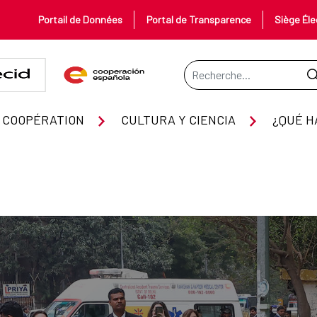
Portail de Données
Portal de Transparence
Siège Éle
Barre de recherche
 COOPÉRATION
CULTURA Y CIENCIA
¿QUÉ H