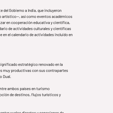
.
e del Gobierno a India, que incluyeron
io artístico—, así como eventos académicos
zar en cooperación educativa y científica,
ario de actividades culturales y científicas
 en el calendario de actividades incluido en
significado estratégico renovado en la
nes muy productivas con sus contrapartes
o Dual.
 entre ambos países en turismo
ción de destinos, flujos turísticos y
aumentar vuelos directos y conexiones de