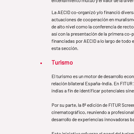
entendimiento mutuo y el valor de la dive
La AECID co-organizó y/o financió diversas
actuaciones de cooperación en muralismo
de alto nivel como la conferencia de rect
así con la presentación de la primera co-p
financiadas por AECID a lo largo de todo e
esta sección.
Turismo
El turismo es un motor de desarrollo econ
relación bilateral España-India. En FIT
indias a fin de identificar potenciales si
Por su parte, la 8ª edición de FITUR Scr
cinematográfico, reuniendo a profesionales
desarrollo de experiencias innovadoras ba
​​​​​​​Esta iniciativa refuerza el papel de