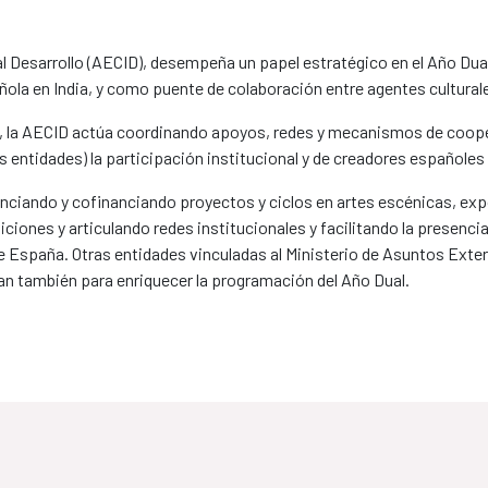
l Desarrollo (AECID), desempeña un papel estratégico en el Año Dual
pañola en India, y como puente de colaboración entre agentes cultur
, la AECID actúa coordinando apoyos, redes y mecanismos de coopera
s entidades) la participación institucional y de creadores españoles
nanciando y cofinanciando proyectos y ciclos en artes escénicas, ex
iones y articulando redes institucionales y facilitando la presencia
a de España. Otras entidades vinculadas al Ministerio de Asuntos Ext
an también para enriquecer la programación del Año Dual.