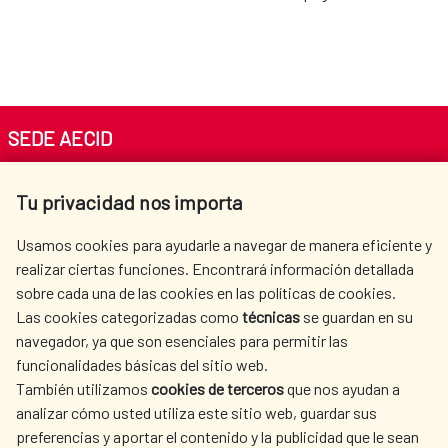
SEDE AECID
Av. Reyes Católicos 4 - 28040 Madrid
Tu privacidad nos importa
Tel. +34 900 20 30 54​​​​​​​
centro.informacion@aecid.es
Usamos cookies para ayudarle a navegar de manera eficiente y
realizar ciertas funciones. Encontrará información detallada
sobre cada una de las cookies en las políticas de cookies.
AECID
OÙ NOUS COOPÉRONS
Las cookies categorizadas como
técnicas
se guardan en su
L'ACTION HUMANITAIRE
SALLE DE PRESSE
navegador, ya que son esenciales para permitir las
ESPAGNOLE
funcionalidades básicas del sitio web.
También utilizamos
cookies de terceros
que nos ayudan a
CULTURE ET SCIENCE
BIBLIOTHÈQUE
analizar cómo usted utiliza este sitio web, guardar sus
preferencias y aportar el contenido y la publicidad que le sean