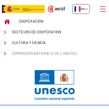
Saut au contenu principal
Ouvri
FR-FR
COMMISSION NATIONALE DE L&
INICIO
COOPERACIÓN
SECTEURS DE COOPÉRATION
CULTURA Y CIENCIA
COMMISSION NATIONALE DE L'UNESCO