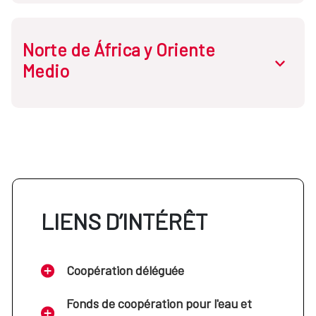
Norte de África y Oriente
Cabo Verde
abrir.des
Medio
Etiopía
Guinea Ecuatorial
Egipto
Mali
Jordania
LIENS D’INTÉRÊT
Mozambique
Líbano
Coopération déléguée
Níger
Marruecos
Fonds de coopération pour l'eau et