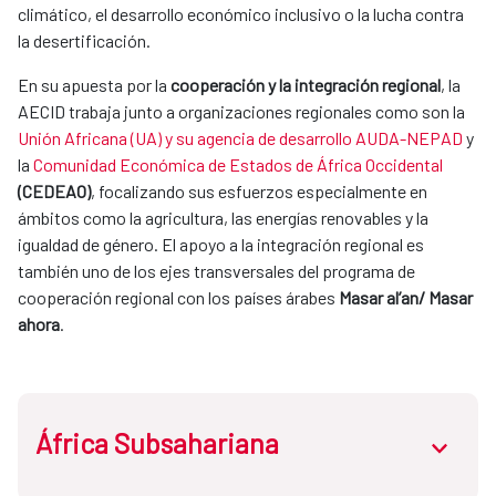
climático, el desarrollo económico inclusivo o la lucha contra
la desertificación.
En su apuesta por la
cooperación y la integración regional
, la
AECID trabaja junto a organizaciones regionales como son la
Unión Africana (UA) y su agencia de desarrollo AUDA-NEPAD
y
la
Comunidad Económica de Estados de África Occidental
(CEDEAO)
, focalizando sus esfuerzos especialmente en
ámbitos como la agricultura, las energías renovables y la
igualdad de género. El apoyo a la integración regional es
también uno de los ejes transversales del programa de
cooperación regional con los países árabes
Masar al’an/ Masar
ahora
.
África Subsahariana
abrir.des