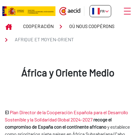
Saut au contenu principal
Ouvri
FR-FR
AFRIQUE ET MOYEN-ORIENT
INICIO
COOPERACIÓN
OÙ NOUS COOPÉRONS
AFRIQUE ET MOYEN-ORIENT
África y Oriente Medio
El
Plan Director de la Cooperación Española para el Desarrollo
Sostenible y la Solidaridad Global 2024-2027
recoge el
compromiso de España con el continente africano
y establece
como prioritarios siete países en África Subsahariana (Cabo