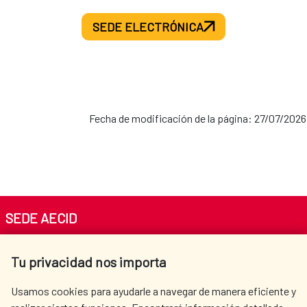
SEDE ELECTRÓNICA
Fecha de modificación de la página: 27/07/2026
SEDE AECID
Av. Reyes Católicos 4 - 28040 Madrid
Tu privacidad nos importa
Tel. +34 900 20 30 54​​​​​​​
centro.informacion@aecid.es
Usamos cookies para ayudarle a navegar de manera eficiente y