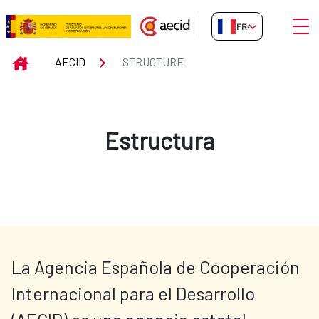
Saut au contenu principal
Ouvri
FR-FR
Structure
INICIO
AECID
STRUCTURE
Estructura
La Agencia Española de Cooperación 
Internacional para el Desarrollo 