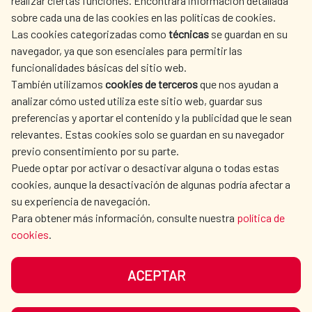
realizar ciertas funciones. Encontrará información detallada
sobre cada una de las cookies en las políticas de cookies.
AECID
OÙ NOUS COOPÉRONS
Las cookies categorizadas como
técnicas
se guardan en su
L'ACTION HUMANITAIRE
SALLE DE PRESSE
navegador, ya que son esenciales para permitir las
ESPAGNOLE
funcionalidades básicas del sitio web.
CULTURE ET SCIENCE
BIBLIOTHÈQUE
También utilizamos
cookies de terceros
que nos ayudan a
analizar cómo usted utiliza este sitio web, guardar sus
preferencias y aportar el contenido y la publicidad que le sean
relevantes. Estas cookies solo se guardan en su navegador
previo consentimiento por su parte.
Puede optar por activar o desactivar alguna o todas estas
NOS RÉSEAUX SOCIAUX
cookies, aunque la desactivación de algunas podría afectar a
su experiencia de navegación.
Para obtener más información, consulte nuestra
política de
cookies
.
ACEPTAR
MENTIONS LÉGALES
PROTECTION DES DONNÉES
COOKIES
NAVÉGATION