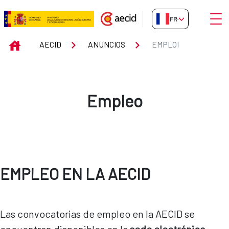
Saut au contenu principal
Ouvri
FR-FR
Emploi
INICIO
AECID
ANUNCIOS
EMPLOI
Empleo
EMPLEO EN LA AECID
Las convocatorias de empleo en la AECID se