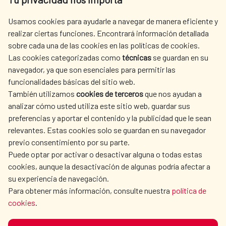
centro.informacion@aecid.es
Usamos cookies para ayudarle a navegar de manera eficiente y
realizar ciertas funciones. Encontrará información detallada
sobre cada una de las cookies en las políticas de cookies.
AECID
OÙ NOUS COOPÉRONS
Las cookies categorizadas como
técnicas
se guardan en su
L'ACTION HUMANITAIRE
SALLE DE PRESSE
navegador, ya que son esenciales para permitir las
ESPAGNOLE
funcionalidades básicas del sitio web.
CULTURE ET SCIENCE
BIBLIOTHÈQUE
También utilizamos
cookies de terceros
que nos ayudan a
analizar cómo usted utiliza este sitio web, guardar sus
preferencias y aportar el contenido y la publicidad que le sean
relevantes. Estas cookies solo se guardan en su navegador
previo consentimiento por su parte.
Puede optar por activar o desactivar alguna o todas estas
NOS RÉSEAUX SOCIAUX
cookies, aunque la desactivación de algunas podría afectar a
su experiencia de navegación.
Para obtener más información, consulte nuestra
política de
cookies
.