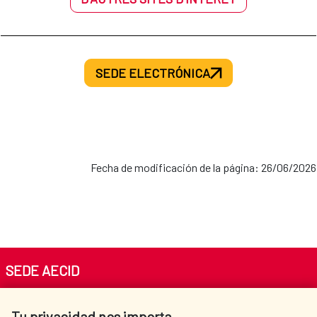
SEDE ELECTRÓNICA
Fecha de modificación de la página: 26/06/2026
SEDE AECID
Av. Reyes Católicos 4 - 28040 Madrid
Tu privacidad nos importa
Tel. +34 900 20 30 54​​​​​​​