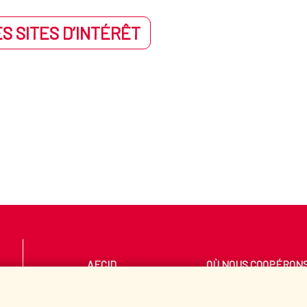
S SITES D’INTÉRÊT
AECID
OÙ NOUS COOPÉRON