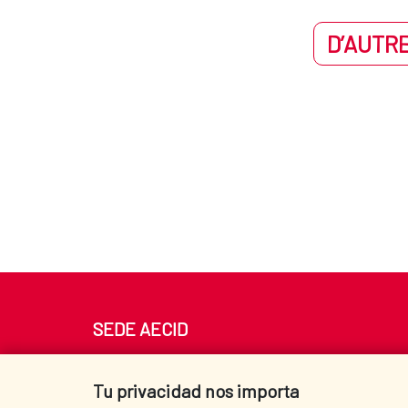
D’AUTRE
SEDE AECID
Av. Reyes Católicos 4 - 28040 Madrid
Tel. +34 900 20 30 54​​​​​​​
Tu privacidad nos importa