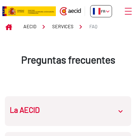
Saut au contenu principal
Ouvri
FR-FR
FAQ
INICIO
AECID
SERVICES
FAQ
Preguntas frecuentes
La AECID
abrir.des