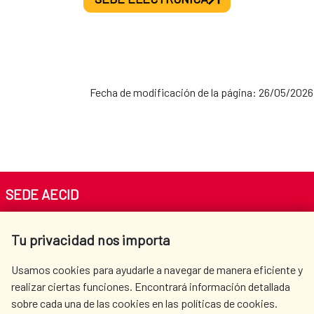
Fecha de modificación de la página: 26/05/2026
SEDE AECID
Av. Reyes Católicos 4 - 28040 Madrid
Tu privacidad nos importa
Tel. +34 900 20 30 54​​​​​​​
centro.informacion@aecid.es
Usamos cookies para ayudarle a navegar de manera eficiente y
realizar ciertas funciones. Encontrará información detallada
sobre cada una de las cookies en las políticas de cookies.
AECID
OÙ NOUS COOPÉRONS