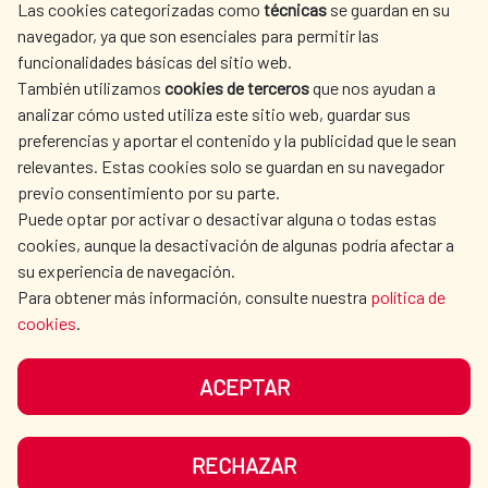
Las cookies categorizadas como
técnicas
se guardan en su
L'ACTION HUMANITAIRE
SALLE DE PRESSE
navegador, ya que son esenciales para permitir las
ESPAGNOLE
funcionalidades básicas del sitio web.
CULTURE ET SCIENCE
BIBLIOTHÈQUE
También utilizamos
cookies de terceros
que nos ayudan a
analizar cómo usted utiliza este sitio web, guardar sus
preferencias y aportar el contenido y la publicidad que le sean
relevantes. Estas cookies solo se guardan en su navegador
previo consentimiento por su parte.
Puede optar por activar o desactivar alguna o todas estas
NOS RÉSEAUX SOCIAUX
cookies, aunque la desactivación de algunas podría afectar a
su experiencia de navegación.
Para obtener más información, consulte nuestra
política de
cookies
.
ACEPTAR
MENTIONS LÉGALES
PROTECTION DES DONNÉES
COOKIES
NAVÉGATION
RECHAZAR
ACCESSIBILITÉ
PLAN DU SITE