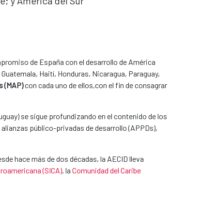
e; y América del Sur
mpromiso de España con el desarrollo de América
r, Guatemala, Haití, Honduras, Nicaragua, Paraguay,
s (MAP)​
con cada uno de ellos,con el fin de consagrar
uguay) se sigue profundizando en el contenido de los
e alianzas público-privadas de desarrollo (APPDs),
 Desde hace más de dos décadas,
la AECID lleva
troamericana (SICA)
, la
Comunidad del Caribe