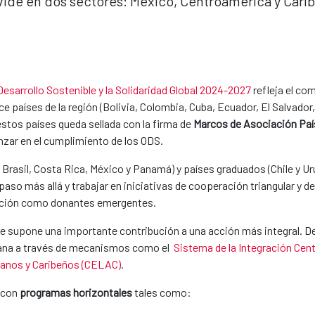
ide en dos sectores: México, Centroamérica y Carib
Desarrollo Sostenible y la Solidaridad Global 2024-2027
refleja el co
oce países de la región (Bolivia, Colombia, Cuba, Ecuador, El Salvado
stos países queda sellada con la firma de
Marcos de Asociació​n Paí
nzar en el cumplimiento de los ODS.
Brasil, Costa Rica, México y Panamá) y países graduados (Chile y Ur
paso más allá y trabajar en iniciativas de cooperación triangular y d
dición como donantes emergentes.
ibe supone una importante contribución a una acción más integral.
cana a través de mecanismos como el
Sistema de la Integración Cen
anos y Caribeños (CELAC)
.
 con
programas horizontales
tales como: