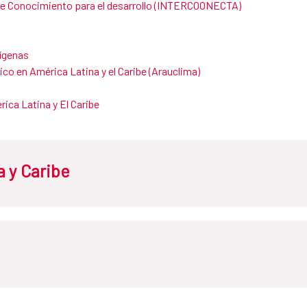
 de Conocimie​nto para el desarrollo (INTERCOONECTA)
dígenas
co en América Latina y el Caribe (Arauclima)
ica Latina y El Caribe
 y Caribe
ba
El Salvador
Guatema
ico
Nicaragua
Panamá