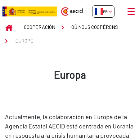
Saut au contenu principal
Ouvri
FR-FR
EUROPE
INICIO
COOPERACIÓN
OÙ NOUS COOPÉRONS
EUROPE
Europa
Actualmente, la colaboración en Europa de la
Agencia Estatal AECID está centrada en Ucrania
en respuesta a la crisis humanitaria provocada