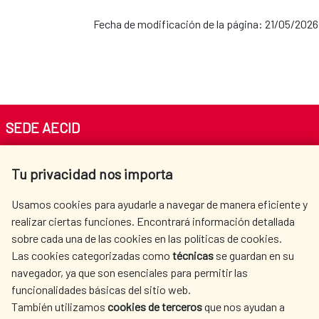
Fecha de modificación de la página: 21/05/2026
SEDE AECID
Av. Reyes Católicos 4 - 28040 Madrid
Tu privacidad nos importa
Tel. +34 900 20 30 54​​​​​​​
centro.informacion@aecid.es
Usamos cookies para ayudarle a navegar de manera eficiente y
realizar ciertas funciones. Encontrará información detallada
sobre cada una de las cookies en las políticas de cookies.
AECID
OÙ NOUS COOPÉRONS
Las cookies categorizadas como
técnicas
se guardan en su
L'ACTION HUMANITAIRE
SALLE DE PRESSE
navegador, ya que son esenciales para permitir las
ESPAGNOLE
funcionalidades básicas del sitio web.
CULTURE ET SCIENCE
BIBLIOTHÈQUE
También utilizamos
cookies de terceros
que nos ayudan a