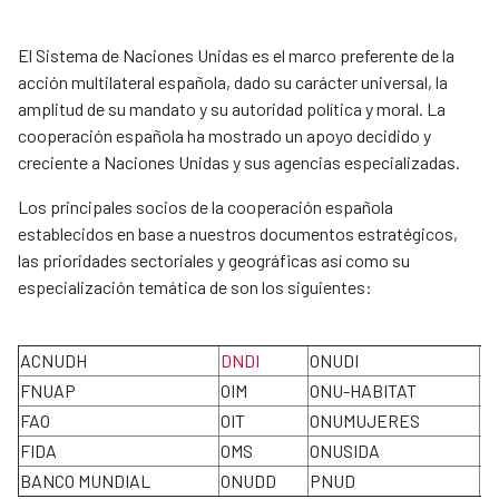
El Sistema de Naciones Unidas es el marco preferente de la
acción multilateral española, dado su carácter universal, la
amplitud de su mandato y su autoridad política y moral. La
cooperación española ha mostrado un apoyo decidido y
creciente a Naciones Unidas y sus agencias especializadas.
Los principales socios de la cooperación española
establecidos en base a nuestros documentos estratégicos,
las prioridades sectoriales y geográficas así como su
especialización temática de son los siguientes:
ACNUDH
DNDI
ONUDI
P
FNUAP
OIM
ONU-HABITAT
U
FAO
OIT
ONUMUJERES
O
FIDA
OMS
ONUSIDA
O
BANCO MUNDIAL
ONUDD
PNUD
A