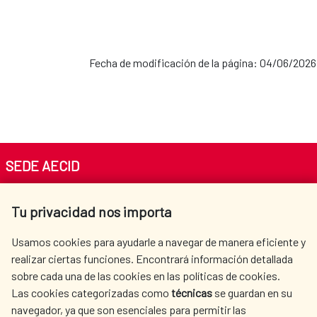
Fecha de modificación de la página: 04/06/2026
SEDE AECID
Av. Reyes Católicos 4 - 28040 Madrid
Tu privacidad nos importa
Tel. +34 900 20 30 54​​​​​​​
centro.informacion@aecid.es
Usamos cookies para ayudarle a navegar de manera eficiente y
realizar ciertas funciones. Encontrará información detallada
sobre cada una de las cookies en las políticas de cookies.
AECID
OÙ NOUS COOPÉRONS
Las cookies categorizadas como
técnicas
se guardan en su
L'ACTION HUMANITAIRE
SALLE DE PRESSE
navegador, ya que son esenciales para permitir las