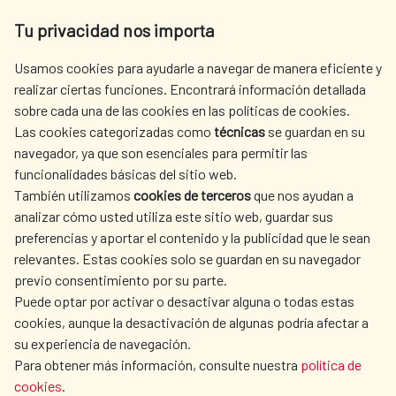
Av. Reyes Católicos 4 - 28040 Madrid
Tu privacidad nos importa
Tel. +34 900 20 30 54​​​​​​​
centro.informacion@aecid.es
Usamos cookies para ayudarle a navegar de manera eficiente y
realizar ciertas funciones. Encontrará información detallada
sobre cada una de las cookies en las políticas de cookies.
AECID
OÙ NOUS COOPÉRONS
Las cookies categorizadas como
técnicas
se guardan en su
L'ACTION HUMANITAIRE
SALLE DE PRESSE
navegador, ya que son esenciales para permitir las
ESPAGNOLE
funcionalidades básicas del sitio web.
CULTURE ET SCIENCE
BIBLIOTHÈQUE
También utilizamos
cookies de terceros
que nos ayudan a
analizar cómo usted utiliza este sitio web, guardar sus
preferencias y aportar el contenido y la publicidad que le sean
relevantes. Estas cookies solo se guardan en su navegador
previo consentimiento por su parte.
Puede optar por activar o desactivar alguna o todas estas
NOS RÉSEAUX SOCIAUX
cookies, aunque la desactivación de algunas podría afectar a
su experiencia de navegación.
Para obtener más información, consulte nuestra
política de
cookies
.