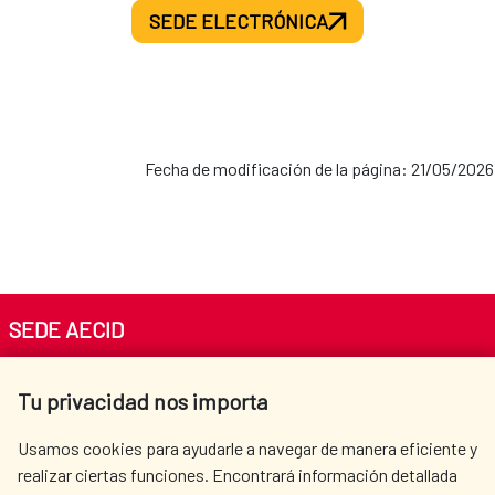
SEDE ELECTRÓNICA
Fecha de modificación de la página: 21/05/2026
SEDE AECID
Av. Reyes Católicos 4 - 28040 Madrid
Tu privacidad nos importa
Tel. +34 900 20 30 54​​​​​​​
centro.informacion@aecid.es
Usamos cookies para ayudarle a navegar de manera eficiente y
realizar ciertas funciones. Encontrará información detallada