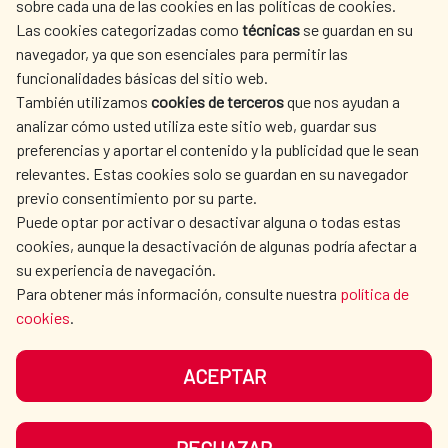
sobre cada una de las cookies en las políticas de cookies.
AECID
OÙ NOUS COOPÉRONS
Las cookies categorizadas como
técnicas
se guardan en su
L'ACTION HUMANITAIRE
SALLE DE PRESSE
navegador, ya que son esenciales para permitir las
ESPAGNOLE
funcionalidades básicas del sitio web.
CULTURE ET SCIENCE
BIBLIOTHÈQUE
También utilizamos
cookies de terceros
que nos ayudan a
analizar cómo usted utiliza este sitio web, guardar sus
preferencias y aportar el contenido y la publicidad que le sean
relevantes. Estas cookies solo se guardan en su navegador
previo consentimiento por su parte.
Puede optar por activar o desactivar alguna o todas estas
NOS RÉSEAUX SOCIAUX
cookies, aunque la desactivación de algunas podría afectar a
su experiencia de navegación.
Para obtener más información, consulte nuestra
política de
cookies
.
ACEPTAR
MENTIONS LÉGALES
PROTECTION DES DONNÉES
COOKIES
NAVÉGATION