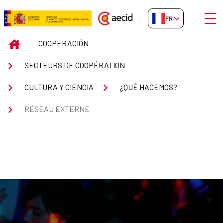
Saut au contenu principal
Ouvri
FR-FR
RÉSEAU EXTERNE
INICIO
COOPERACIÓN
SECTEURS DE COOPÉRATION
CULTURA Y CIENCIA
¿QUÉ HACEMOS?
RÉSEAU EXTERNE