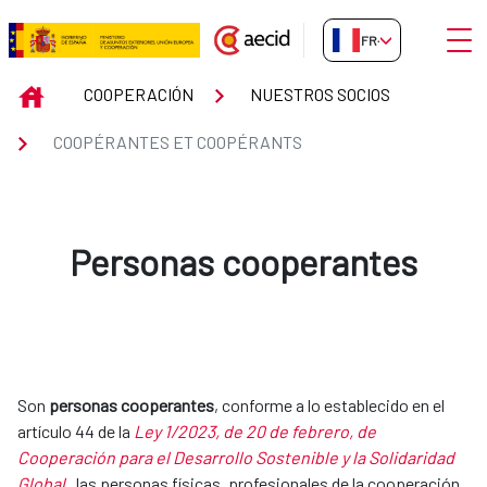
Saut au contenu principal
Ouvri
FR-FR
COOPÉRANTES ET COOPÉRANT
INICIO
COOPERACIÓN
NUESTROS SOCIOS
COOPÉRANTES ET COOPÉRANTS
Personas cooperantes
Son
personas cooperantes
, conforme a lo establecido en el
artículo 44 de la
Ley 1/2023, de 20 de febrero, de
Cooperación para el Desarrollo Sostenible y la Solidaridad
Global
, las personas físicas, profesionales de la cooperación,