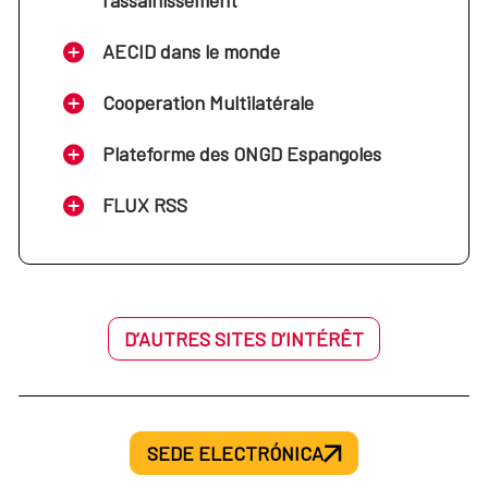
l'assainissement
se desarrolla el Real Decreto 519/2006, de 28 de
abril, por el que se establece el Estatuto de los
AECID dans le monde
Cooperantes.
Cooperation Multilatérale
Resolución de 13 de julio de 2021, de la Dirección
de la Agencia Española de Cooperación
Plateforme des ONGD Espangoles
Internacional para el Desarrollo, por la que se
regula el procedimiento a seguir cuando existan
FLUX RSS
impagos del seguro del cooperante.
D’AUTRES SITES D’INTÉRÊT
SEDE ELECTRÓNICA