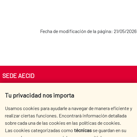
Fecha de modificación de la página: 21/05/2026
SEDE AECID
Av. Reyes Católicos 4 - 28040 Madrid
Tu privacidad nos importa
Tel. +34 900 20 30 54​​​​​​​
centro.informacion@aecid.es
Usamos cookies para ayudarle a navegar de manera eficiente y
realizar ciertas funciones. Encontrará información detallada
sobre cada una de las cookies en las políticas de cookies.
AECID
OÙ NOUS COOPÉRONS
Las cookies categorizadas como
técnicas
se guardan en su
L'ACTION HUMANITAIRE
SALLE DE PRESSE