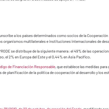
unscribe a los países determinados como socios de la Cooperación E
s organismos multilaterales e instituciones internacionales de desa
NPRODE se distribuye de la siguiente manera: el 49% de las operacion
eo, el 2% en Europa del Este y el 0,44% en Asia Pacífico.
digo de Financiación Responsable
, que establece las medidas para 
 de planificación de la política de cooperación al desarrollo y los
ey 36/2010, de 22 de octubre, de creación del Fondo
, modificada por