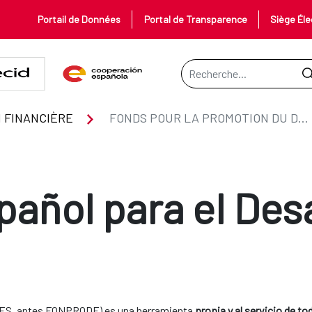
Portail de Données
Portal de Transparence
Siège Éle
Barre de recherche
U DÉVELOPPEMENT
 FINANCIÈRE
FONDS POUR LA PROMOTION DU DÉVELOPPEMENT
ñol para el Desa
EDES, antes FONPRODE) es una herramienta
propia y al servicio de to