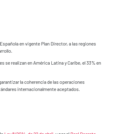
spañola en vigente Plan Director, a las regiones
rrollo.
es se realizan en América Latina y Caribe, el 33% en
garantizar la coherencia de las operaciones
 estándares internacionalmente aceptados.
 la
Ley 8/2014, de 22 de abril
​, y por el
Real Decreto