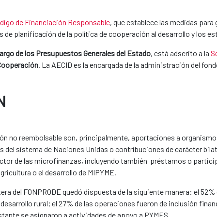
digo de Financiación Responsable
, que establece las medidas para 
 de planificación de la política de cooperación al desarrollo y los
cargo de los Presupuestos Generales del Estado
, está adscrito a la
S
 Cooperación
. La AECID es la encargada de la administración del fon
N
ón no reembolsable son, principalmente, aportaciones a organismos 
mas del sistema de Naciones Unidas o contribuciones de carácter bila
ector de las microfinanzas, incluyendo también préstamos o partic
agricultura o el desarrollo de MIPYME.
 cartera del FONPRODE quedó dispuesta de la siguiente manera: el 52
y desarrollo rural; el 27% de las operaciones fueron de inclusión fina
 restante se asignaron a actividades de apoyo a PYMES.