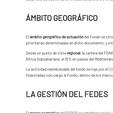
ÁMBITO GEOGRÁFICO
El
ámbito geográfico de actuación
del Fondo se circ
prioritarias determinadas en dicho documento, y a lo
Desde un punto de vista
regional
, la cartera del FO
África Subsahariana, el 15% en países del Mediterrán
La actividad reembolsable del fondo se rige por el
Có
financiadas con cargo al Fondo, dentro de los marcos
LA GESTIÓN DEL FEDES
El
marco normativo
del FEDES se establece por la
L