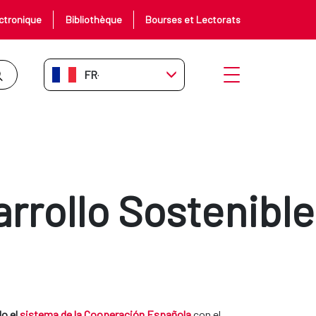
ctronique
Bibliothèque
Bourses et Lectorats
FR-FR
Ouvrir le menu
rrollo Sostenible
do el
sistema de la Cooperación Española
con el