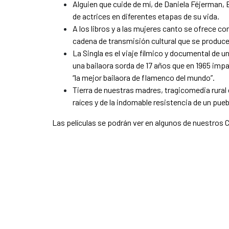
Alguien que cuide de mí, de Daniela Féjerman,
de actrices en diferentes etapas de su vida.
A los libros y a las mujeres canto se ofrece c
cadena de transmisión cultural que se produce
La Singla es el viaje fílmico y documental de u
una bailaora sorda de 17 años que en 1965 imp
“la mejor bailaora de flamenco del mundo”.
Tierra de nuestras madres, tragicomedia rural 
raíces y de la indomable resistencia de un pue
Las películas se podrán ver en algunos de nuestros C