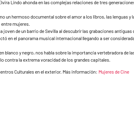
 Elvira Lindo ahonda en las complejas relaciones de tres generacione
omo un hermoso documental sobre el amor a los libros, las lenguas y l
 entre mujeres.
na joven de un barrio de Sevilla al descubrir las grabaciones antiguas 
actó en el panorama musical internacional llegando a ser considerad
en blanco y negro, nos habla sobre la importancia vertebradora de la
blo contra la extrema voracidad de los grandes capitales.
entros Culturales en el exterior. Más información:
Mujeres de Cine