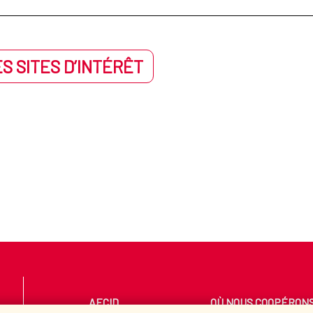
S SITES D’INTÉRÊT
AECID
OÙ NOUS COOPÉRON